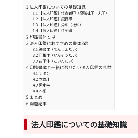
1
法人印鑑についての基礎知識
1.1
【法人印鑑】代表者印（役職社印・丸印）
1.2
【法人印鑑】銀行印
1.3
【法人印鑑】角印（社印）
1.4
【法人印鑑】住所印
2
印鑑書体とは
3
法人印鑑におすすめの書体3選
3.1
篆書体（てんしょたい）
3.2
印相体（いんそうたい）
3.3
古印体（こいんたい）
4
印鑑書体と一緒に選びたい法人印鑑の素材
4.1
チタン
4.2
本象牙
4.3
黒水牛
4.4
本柘
5
まとめ
6
関連記事
法人印鑑についての基礎知識