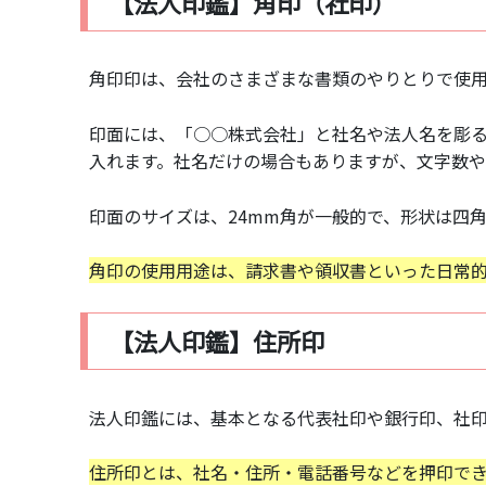
【法人印鑑】角印（社印）
角印印は、会社のさまざまな書類のやりとりで使
印面には、「○○株式会社」と社名や法人名を彫
入れます。社名だけの場合もありますが、文字数や
印面のサイズは、24mm角が一般的で、形状は四
角印の使用用途は、請求書や領収書といった日常
【法人印鑑】住所印
法人印鑑には、基本となる代表社印や銀行印、社
住所印とは、社名・住所・電話番号などを押印で