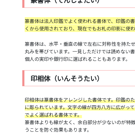
篆書体は法人印鑑でよく使われる書体で、印鑑の書
くから使用されており、現在でもお札の印影に使わ
篆書体は、水平・垂直の線で左右に対称性を持た
丸みを帯びています。一見しただけでは読めない
個人の実印や銀行印に選ばれることもあります。
印相体（いんそうたい）
印相体は篆書体をアレンジした書体です。印鑑の
に彫られています。文字の線が四方八方に広がっ
でよく選ばれる書体です。
篆書体よりも線が太く、余白部分が少ないのが特
うことを防ぐ効果もあります。