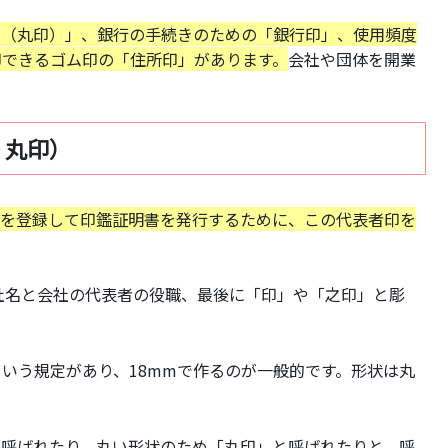
印（丸印）」、銀行の手続きのための「銀行印」、使用頻度
印できるゴム印の「住所印」があります。
会社や団体を開業
。
・丸印）
印を登録して印鑑証明書を発行するために、この代表者印を
社名と会社の代表者の役職、最後に「印」や「之印」と彫
という規定があり、18mmで作るのが一般的です。形状は丸
と呼ばれたり、丸い形状のため「丸印」と呼ばれたりと、呼