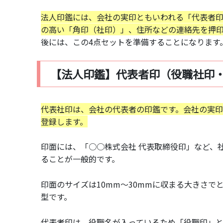
法人印鑑には、会社の実印ともいわれる「代表者
の高い「角印（社印）」、住所などの連絡先を押
後には、この4点セットを準備することになります
【法人印鑑】代表者印（役職社印
代表社印は、会社の代表者の印鑑です。会社の実
登録します。
印面には、「○○株式会社 代表取締役印」など、
ることが一般的です。
印面のサイズは10mm〜30mmに収まる大きさで
型です。
代表者印は、役職名が入っているため「役職印」