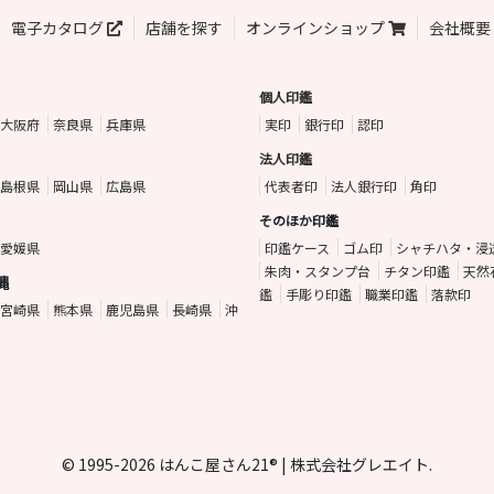
電子カタログ
店舗を探す
オンラインショップ
会社概要
個人印鑑
大阪府
奈良県
兵庫県
実印
銀行印
認印
法人印鑑
島根県
岡山県
広島県
代表者印
法人銀行印
角印
そのほか印鑑
愛媛県
印鑑ケース
ゴム印
シャチハタ・浸
朱肉・スタンプ台
チタン印鑑
天然
縄
鑑
手彫り印鑑
職業印鑑
落款印
宮崎県
熊本県
鹿児島県
長崎県
沖
© 1995-2026 はんこ屋さん21® | 株式会社グレエイト.