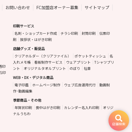
お問い合わせ
FC加盟店オーナー募集
サイトマップ
印刷サービス
名刺・ショップカード作成
チラシ印刷
封筒印刷
伝票印
刷
挨拶状・はがき印刷
店舗グッズ・販促品
クリアホルダー（クリアファイル）
ポケットティッシュ
名
入れメモ帳
看板制作サービス
ウェアプリント
Tシャツプリ
透印
ント
オリジナルタオルプリント
のぼり
社章
石印
WEB・DX・デジタル商品
電子印鑑
ホームページ制作
ウェブ広告運用代行
動画制
作･動画編集
季節商品・その他
年賀状印刷
喪中はがき印刷
カレンダー名入れ印刷
オリジ
ナルうちわ
店舗検索