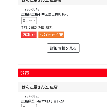
〒730-0043
広島県広島市中区富士見町16-5
マップ
TEL：
082-248-8521
店舗ｻｲﾄ
ｵﾝﾗｲﾝｼｮｯﾌﾟ
詳細情報を見る
呉市
はんこ屋さん21 広店
〒737-0125
広島県呉市広本町3丁目1-28