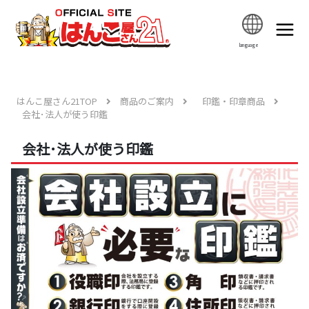
language
はんこ屋さん21TOP
商品のご案内
印鑑・印章商品
会社･法人が使う印鑑
会社･法人が使う印鑑