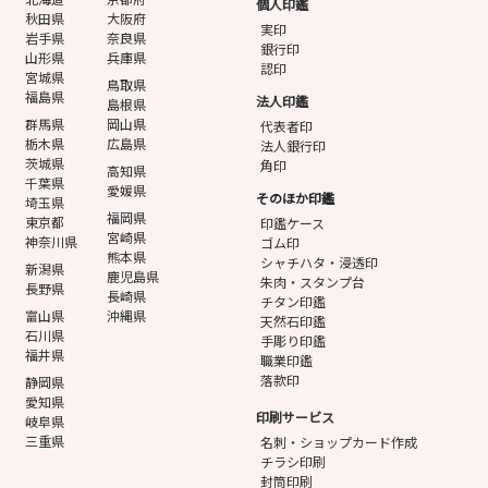
個人印鑑
秋田県
大阪府
実印
岩手県
奈良県
銀行印
山形県
兵庫県
認印
宮城県
鳥取県
福島県
法人印鑑
島根県
群馬県
岡山県
代表者印
栃木県
広島県
法人銀行印
茨城県
角印
高知県
千葉県
愛媛県
そのほか印鑑
埼玉県
福岡県
東京都
印鑑ケース
宮崎県
神奈川県
ゴム印
熊本県
シャチハタ・浸透印
新潟県
鹿児島県
朱肉・スタンプ台
長野県
長崎県
チタン印鑑
富山県
沖縄県
天然石印鑑
石川県
手彫り印鑑
福井県
職業印鑑
落款印
静岡県
愛知県
印刷サービス
岐阜県
三重県
名刺・ショップカード作成
チラシ印刷
封筒印刷