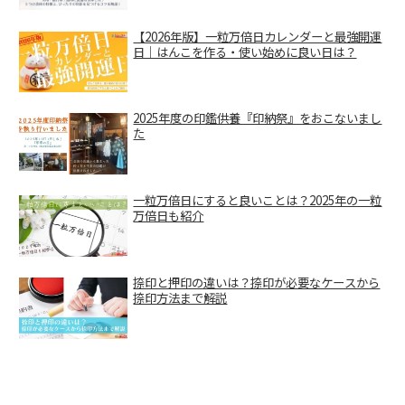
【2026年版】一粒万倍日カレンダーと最強開運
日｜はんこを作る・使い始めに良い日は？
2025年度の印鑑供養『印納祭』をおこないまし
た
一粒万倍日にすると良いことは？2025年の一粒
万倍日も紹介
捺印と押印の違いは？捺印が必要なケースから
捺印方法まで解説