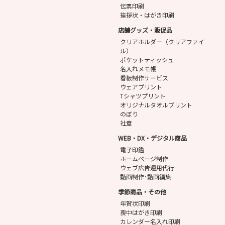
伝票印刷
挨拶状・はがき印刷
店舗グッズ・販促品
クリアホルダー（クリアファイ
ル）
ポケットティッシュ
名入れメモ帳
看板制作サービス
ウェアプリント
Tシャツプリント
オリジナルタオルプリント
のぼり
社章
WEB・DX・デジタル商品
電子印鑑
ホームページ制作
ウェブ広告運用代行
動画制作･動画編集
季節商品・その他
年賀状印刷
喪中はがき印刷
カレンダー名入れ印刷