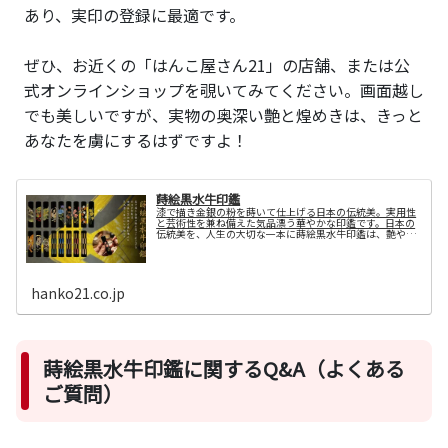
あり、実印の登録に最適です。
ぜひ、お近くの「はんこ屋さん21」の店舗、または公
式オンラインショップを覗いてみてください。画面越し
でも美しいですが、実物の奥深い艶と煌めきは、きっと
あなたを虜にするはずですよ！
蒔絵黒水牛印鑑
漆で描き金銀の粉を蒔いて仕上げる日本の伝統美。実用性
と芸術性を兼ね備えた気品漂う華やかな印鑑です。日本の
伝統美を、人生の大切な一本に蒔絵黒水牛印鑑は、艶やか
な黒水牛の印材に、日本の伝統工芸技法「蒔絵（まき
え）」が描かれた上品な印鑑です。深み...
hanko21.co.jp
蒔絵黒水牛印鑑に関するQ&A（よくある
ご質問）