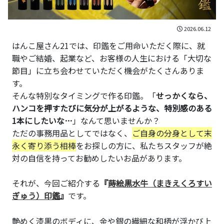
2026.06.12
はんこ屋さん21では、印鑑をご用命いただく際に、就
職やご結婚、起業など、お客様の人生における「大切な
節目」に立ち会わせていただく機会がたくさんありま
す。
そんな特別なタイミングで作る印鑑。「
せっかくなら、
ハンコを押すたびに気分が上がるような、特別感のある
1本にしたいな…
」なんて思いませんか？
ただの事務用品としてではなく、
ご自身の分身として末
永く寄り添う相棒
をお探しの方に、私たちスタッフが絶
対の自信を持ってお勧めしたいお品があります。
それが、今回ご紹介する
『
蒔絵黒水牛（まきえくろすい
ぎゅう）印鑑
』
です。
艶めく漆黒のボディに、金や銀の繊細な和柄が浮かび上