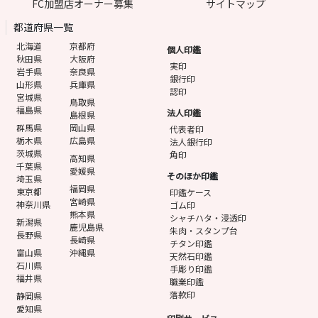
FC加盟店オーナー募集
サイトマップ
都道府県一覧
北海道
京都府
個人印鑑
秋田県
大阪府
実印
岩手県
奈良県
銀行印
山形県
兵庫県
認印
宮城県
鳥取県
福島県
法人印鑑
島根県
群馬県
岡山県
代表者印
栃木県
広島県
法人銀行印
茨城県
角印
高知県
千葉県
愛媛県
そのほか印鑑
埼玉県
福岡県
東京都
印鑑ケース
宮崎県
神奈川県
ゴム印
熊本県
シャチハタ・浸透印
新潟県
鹿児島県
朱肉・スタンプ台
長野県
長崎県
チタン印鑑
富山県
沖縄県
天然石印鑑
石川県
手彫り印鑑
福井県
職業印鑑
落款印
静岡県
愛知県