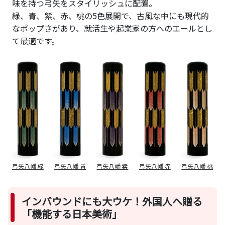
味を持つ弓矢をスタイリッシュに配置。
緑、青、紫、赤、桃の5色展開で、古風な中にも現代的
なポップさがあり、就活生や起業家の方へのエールとし
て最適です。
弓矢八幡 緑
弓矢八幡 青
弓矢八幡 紫
弓矢八幡 赤
弓矢八幡 桃
インバウンドにも大ウケ！外国人へ贈る
「機能する日本美術」