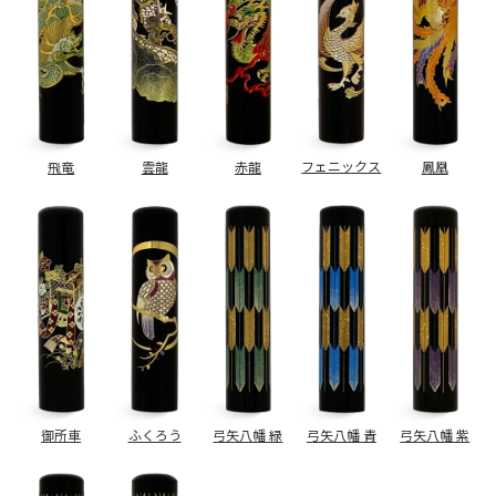
フェニックス
飛竜
雲龍
赤龍
鳳凰
御所車
ふくろう
弓矢八幡 緑
弓矢八幡 青
弓矢八幡 紫