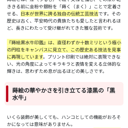
ききる前に金粉や銀粉を「蒔く（まく）」ことで定着さ
せる、
日本が世界に誇る独自の伝統工芸技法
です。その
歴史は古く、平安時代の貴族たちも愛したと言われるほ
ど、長きにわたって受け継がれてきた雅な芸術です。
『蒔絵黒水牛印鑑』は、直径わずか十数ミリという極小
の円柱をキャンバスに見立て、この歴史ある技法を見事
に再現しています
。プリント印刷では絶対に表現できな
い、光の角度によってキラキラと表情を変える立体的な
輝きは、思わずため息が出るほどの美しさです。
蒔絵の華やかさを引き立てる漆黒の「黒
水牛」
いくら装飾が美しくても、ハンコとしての機能がおろそ
かになっては意味がありません。