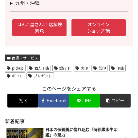
九州・沖縄
はんこ屋さん21 店舗検
オンライン
索
ショップ
商品・サービス
pickup
個人印鑑
銀行印
実印
認印
印鑑
ギフト
プレゼント
このページをシェアする
X
Facebook
LINE
コピー
新着記事
日本の伝統美に惚れ込む「蒔絵黒水牛印
鑑」の魅力