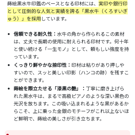
蒔絵黒水牛印鑑のベースとなる印材には、
実印や銀行印
として圧倒的な人気と実績を誇る「黒水牛（くろすいぎ
ゅう）」を採用
しています。
信頼できる耐久性：
水牛の角から作られるこの素材
は、丈夫で長期の使用に耐えられる印材です。何十年
と使い続ける「一生モノ」として、頼もしい強度を持
っています。
くっきり鮮やかな捺印性：
印材は粘りがあり押しや
すいので、スッと美しい印影（ハンコの跡）を残すこ
とができます。
蒔絵を際立たせる「漆黒の艶」：
丁寧に磨き上げら
れた黒水牛は、まるで高級ピアノのような深い黒色の
光沢を放ちます。この吸い込まれるような黒があるか
らこそ、上に乗った金銀のモチーフがこれ以上ないほ
ど鮮明で、蒔絵の美しさが引き立ちます。