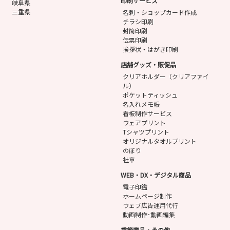
印刷サービス
岐阜県
三重県
名刺・ショップカード作成
チラシ印刷
封筒印刷
伝票印刷
挨拶状・はがき印刷
店舗グッズ・販促品
クリアホルダー（クリアファイ
ル）
ポケットティッシュ
名入れメモ帳
看板制作サービス
ウェアプリント
Tシャツプリント
オリジナルタオルプリント
のぼり
社章
WEB・DX・デジタル商品
電子印鑑
ホームページ制作
ウェブ広告運用代行
動画制作･動画編集
季節商品・その他