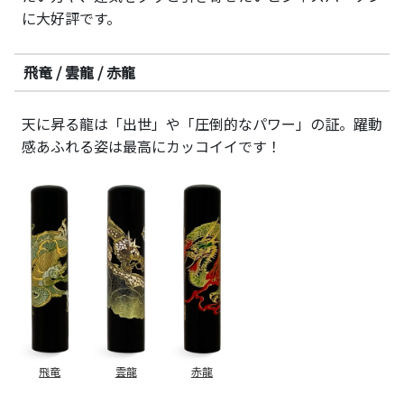
に大好評です。
飛竜 / 雲龍 / 赤龍
天に昇る龍は「出世」や「圧倒的なパワー」の証。躍動
感あふれる姿は最高にカッコイイです！
飛竜
雲龍
赤龍