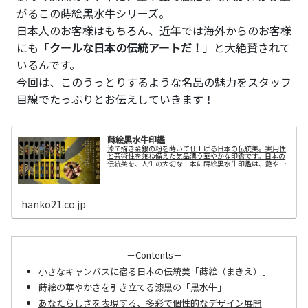
がるこの蒔絵黒水牛シリーズ。
日本人のお客様はもちろん、近年では海外からのお客様
にも「
クールな日本の伝統アートだ！
」と大絶賛されて
いるんです。
今回は、このうっとりするような名品の魅力をスタッフ
目線でたっぷりとお伝えしていきます！
蒔絵黒水牛印鑑
漆で描き金銀の粉を蒔いて仕上げる日本の伝統美。実用性
と芸術性を兼ね備えた気品漂う華やかな印鑑です。日本の
伝統美を、人生の大切な一本に蒔絵黒水牛印鑑は、艶やか
な黒水牛の印材に、日本の伝統工芸技法「蒔絵（まき
え）」が描かれた上品な印鑑です。深み...
hanko21.co.jp
－Contents－
小さなキャンバスに宿る日本の伝統美「蒔絵（まきえ）」
蒔絵の華やかさを引き立てる漆黒の「黒水牛」
あなたらしさを表現する、多彩で個性的なデザイン展開