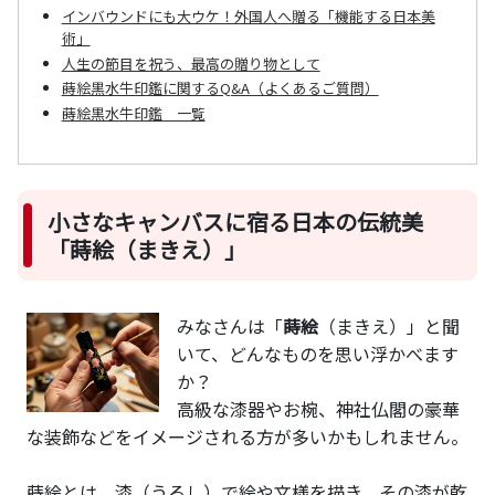
インバウンドにも大ウケ！外国人へ贈る「機能する日本美
術」
人生の節目を祝う、最高の贈り物として
蒔絵黒水牛印鑑に関するQ&A（よくあるご質問）
蒔絵黒水牛印鑑 一覧
小さなキャンバスに宿る日本の伝統美
「蒔絵（まきえ）」
みなさんは「
蒔絵
（まきえ）」と聞
いて、どんなものを思い浮かべます
か？
高級な漆器やお椀、神社仏閣の豪華
な装飾などをイメージされる方が多いかもしれません。
蒔絵とは、漆（うるし）で絵や文様を描き、その漆が乾