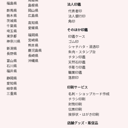
福島県
法人印鑑
島根県
群馬県
岡山県
代表者印
栃木県
広島県
法人銀行印
茨城県
角印
高知県
千葉県
愛媛県
そのほか印鑑
埼玉県
福岡県
東京都
印鑑ケース
宮崎県
神奈川県
ゴム印
熊本県
シャチハタ・浸透印
新潟県
鹿児島県
朱肉・スタンプ台
長野県
長崎県
チタン印鑑
富山県
沖縄県
天然石印鑑
石川県
手彫り印鑑
福井県
職業印鑑
落款印
静岡県
愛知県
印刷サービス
岐阜県
三重県
名刺・ショップカード作成
チラシ印刷
封筒印刷
伝票印刷
挨拶状・はがき印刷
店舗グッズ・販促品