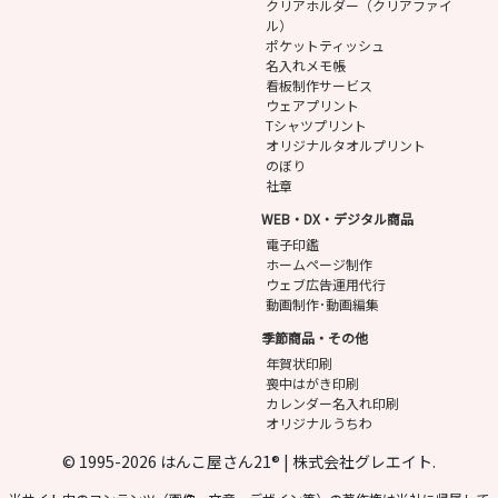
クリアホルダー（クリアファイ
ル）
ポケットティッシュ
名入れメモ帳
看板制作サービス
ウェアプリント
Tシャツプリント
オリジナルタオルプリント
のぼり
社章
WEB・DX・デジタル商品
電子印鑑
ホームページ制作
ウェブ広告運用代行
動画制作･動画編集
季節商品・その他
年賀状印刷
喪中はがき印刷
カレンダー名入れ印刷
オリジナルうちわ
© 1995-2026 はんこ屋さん21® | 株式会社グレエイト.