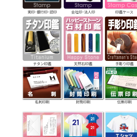
実印･銀行印･認印
会社印･法人印
印鑑ケース
チタン印鑑
天然石印鑑
手彫り印鑑
名刺印刷
封筒印刷
伝票印刷