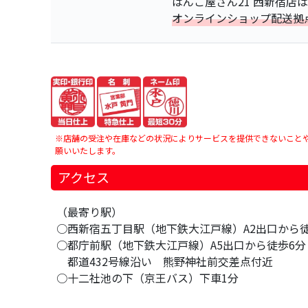
はんこ屋さん21 西新宿店
オンラインショップ配送拠
※店舗の受注や在庫などの状況によりサービスを提供できないこと
願いいたします。
アクセス
（最寄り駅）
○西新宿五丁目駅（地下鉄大江戸線）A2出口から徒
○都庁前駅（地下鉄大江戸線）A5出口から徒歩6分
都道432号線沿い 熊野神社前交差点付近
○十二社池の下（京王バス）下車1分