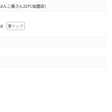
はんこ屋さん21FC加盟店）
-8
マップ