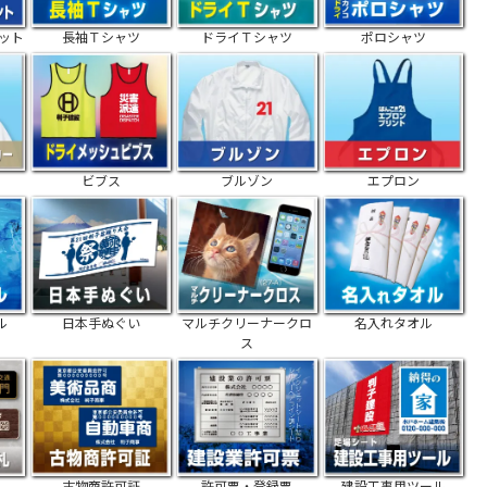
ット
長袖Ｔシャツ
ドライＴシャツ
ポロシャツ
ー
ビブス
ブルゾン
エプロン
ル
日本手ぬぐい
マルチクリーナークロ
名入れタオル
ス
古物商許可証
許可票・登録票
建設工事用ツール