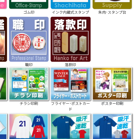
ゴム印
インク内蔵式スタンプ
朱肉･スタンプ台
職印
落款印
チラシ印刷
フライヤー･ポストカー
ポスター印刷
ド