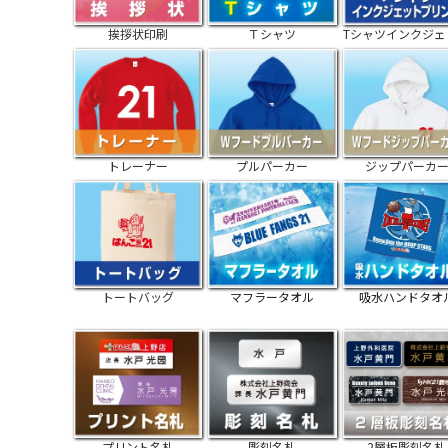
挨拶状印刷
Ｔシャツ
Tシャツインクジェ
トレーナー
プルパーカー
ジップパーカ
トートバッグ
マフラータオル
吸水ハンドタオ
プリント名札
彫刻名札
2層板彫刻名札