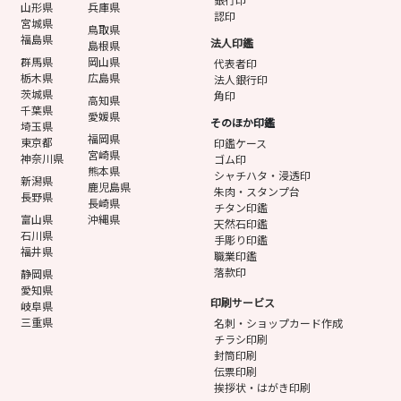
山形県
兵庫県
認印
宮城県
鳥取県
福島県
法人印鑑
島根県
群馬県
岡山県
代表者印
栃木県
広島県
法人銀行印
茨城県
角印
高知県
千葉県
愛媛県
そのほか印鑑
埼玉県
福岡県
東京都
印鑑ケース
宮崎県
神奈川県
ゴム印
熊本県
シャチハタ・浸透印
新潟県
鹿児島県
朱肉・スタンプ台
長野県
長崎県
チタン印鑑
富山県
沖縄県
天然石印鑑
石川県
手彫り印鑑
福井県
職業印鑑
落款印
静岡県
愛知県
印刷サービス
岐阜県
三重県
名刺・ショップカード作成
チラシ印刷
封筒印刷
伝票印刷
挨拶状・はがき印刷