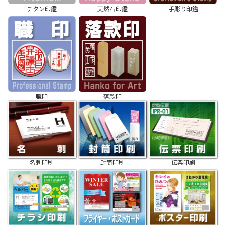
チタン印鑑
天然石印鑑
手彫り印鑑
職印
落款印
名刺印刷
封筒印刷
伝票印刷