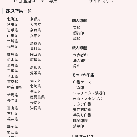
FC加盟店オーナー募集
サイトマップ
都道府県一覧
北海道
京都府
個人印鑑
秋田県
大阪府
実印
岩手県
奈良県
銀行印
山形県
兵庫県
認印
宮城県
鳥取県
福島県
法人印鑑
島根県
群馬県
岡山県
代表者印
栃木県
広島県
法人銀行印
茨城県
角印
高知県
千葉県
愛媛県
そのほか印鑑
埼玉県
福岡県
東京都
印鑑ケース
宮崎県
神奈川県
ゴム印
熊本県
シャチハタ・浸透印
新潟県
鹿児島県
朱肉・スタンプ台
長野県
長崎県
チタン印鑑
富山県
沖縄県
天然石印鑑
石川県
手彫り印鑑
福井県
職業印鑑
落款印
静岡県
愛知県
印刷サービス