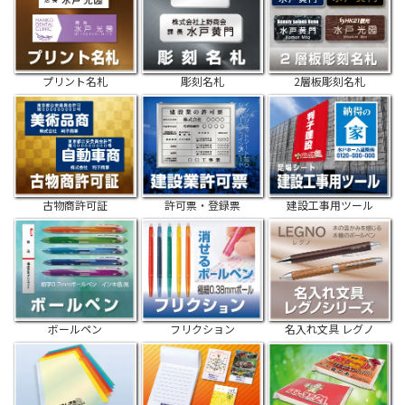
プリント名札
彫刻名札
2層板彫刻名札
古物商許可証
許可票・登録票
建設工事用ツール
ボールペン
フリクション
名入れ文具 レグノ