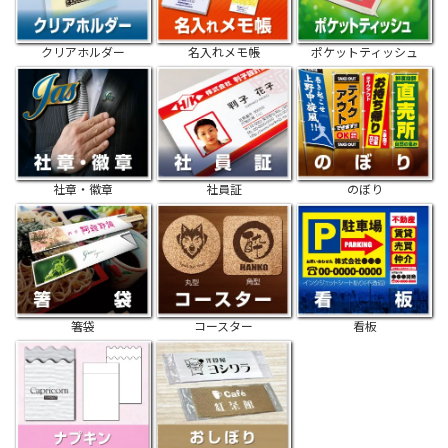
クリアホルダー
名入れメモ帳
ポケットティッシュ
社章・徽章
社員証
のぼり
箸袋
コースター
看板