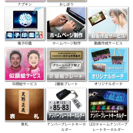
ナプキン
おしぼり
電子印鑑
ホームページ制作
動画作成サービス
似顔絵サービス
2層板プレート
オリジナルポーチ
表札
ナンバープレートキーホ
LEDチャームナンバープ
ルダー
レートキーホルダー