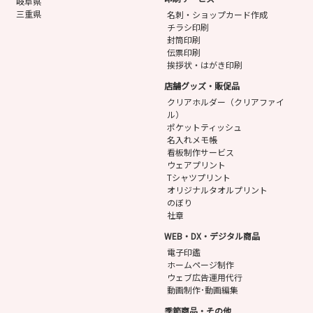
岐阜県
三重県
名刺・ショップカード作成
チラシ印刷
封筒印刷
伝票印刷
挨拶状・はがき印刷
店舗グッズ・販促品
クリアホルダー（クリアファイ
ル）
ポケットティッシュ
名入れメモ帳
看板制作サービス
ウェアプリント
Tシャツプリント
オリジナルタオルプリント
のぼり
社章
WEB・DX・デジタル商品
電子印鑑
ホームページ制作
ウェブ広告運用代行
動画制作･動画編集
季節商品・その他