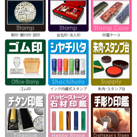
実印･銀行印･認印
会社印･法人印
印鑑ケース
ゴム印
インク内蔵式スタンプ
朱肉･スタンプ台