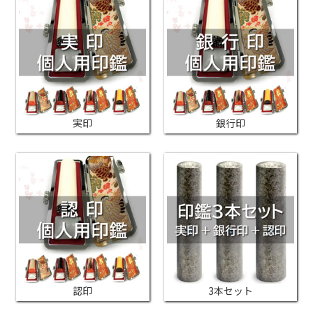
実印
銀行印
認印
3本セット