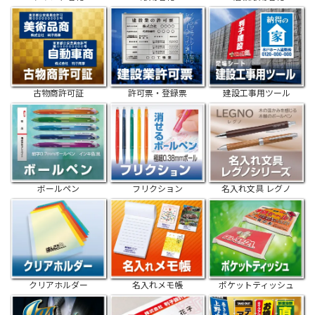
古物商許可証
許可票・登録票
建設工事用ツール
ボールペン
フリクション
名入れ文具 レグノ
クリアホルダー
名入れメモ帳
ポケットティッシュ