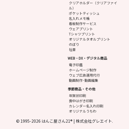
クリアホルダー（クリアファイ
ル）
ポケットティッシュ
名入れメモ帳
看板制作サービス
ウェアプリント
Tシャツプリント
オリジナルタオルプリント
のぼり
社章
WEB・DX・デジタル商品
電子印鑑
ホームページ制作
ウェブ広告運用代行
動画制作･動画編集
季節商品・その他
年賀状印刷
喪中はがき印刷
カレンダー名入れ印刷
オリジナルうちわ
© 1995-2026 はんこ屋さん21® | 株式会社グレエイト.