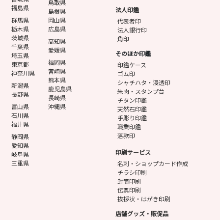
鳥取県
福島県
法人印鑑
島根県
群馬県
岡山県
代表者印
栃木県
広島県
法人銀行印
茨城県
角印
高知県
千葉県
愛媛県
そのほか印鑑
埼玉県
福岡県
東京都
印鑑ケース
宮崎県
神奈川県
ゴム印
熊本県
シャチハタ・浸透印
新潟県
鹿児島県
朱肉・スタンプ台
長野県
長崎県
チタン印鑑
富山県
沖縄県
天然石印鑑
石川県
手彫り印鑑
福井県
職業印鑑
落款印
静岡県
愛知県
印刷サービス
岐阜県
三重県
名刺・ショップカード作成
チラシ印刷
封筒印刷
伝票印刷
挨拶状・はがき印刷
店舗グッズ・販促品