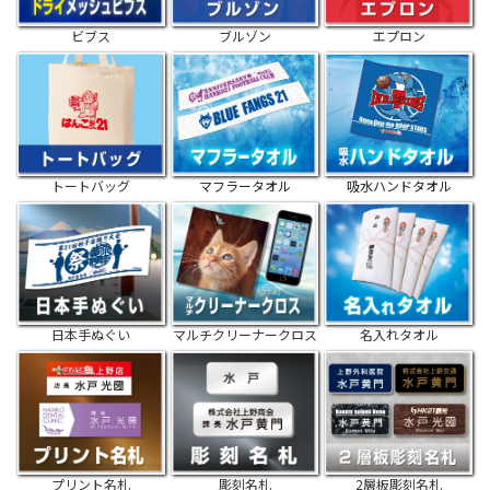
ビブス
ブルゾン
エプロン
トートバッグ
マフラータオル
吸水ハンドタオル
日本手ぬぐい
マルチクリーナークロス
名入れタオル
プリント名札
彫刻名札
2層板彫刻名札