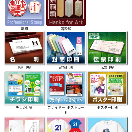
職印
落款印
名刺印刷
封筒印刷
伝票印刷
チラシ印刷
フライヤー･ポストカー
ポスター印刷
ド