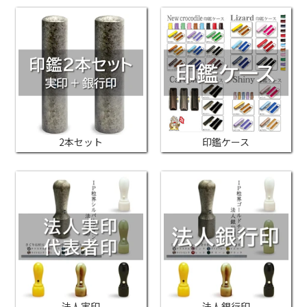
2本セット
印鑑ケース
法人実印
法人銀行印