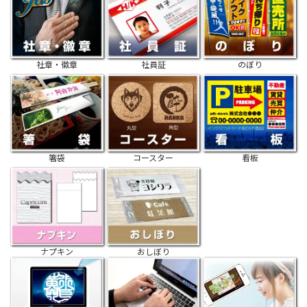
社章・徽章
社員証
のぼり
箸袋
コースター
看板
ナプキン
おしぼり