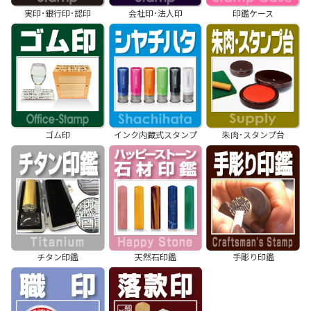
実印･銀行印･認印
会社印･法人印
印鑑ケース
ゴム印
インク内蔵式スタンプ
朱肉･スタンプ台
チタン印鑑
天然石印鑑
手彫り印鑑