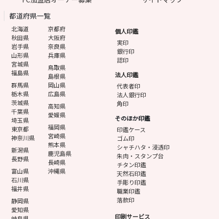
都道府県一覧
北海道
京都府
個人印鑑
秋田県
大阪府
実印
岩手県
奈良県
銀行印
山形県
兵庫県
認印
宮城県
鳥取県
福島県
法人印鑑
島根県
群馬県
岡山県
代表者印
栃木県
広島県
法人銀行印
茨城県
角印
高知県
千葉県
愛媛県
そのほか印鑑
埼玉県
福岡県
東京都
印鑑ケース
宮崎県
神奈川県
ゴム印
熊本県
シャチハタ・浸透印
新潟県
鹿児島県
朱肉・スタンプ台
長野県
長崎県
チタン印鑑
富山県
沖縄県
天然石印鑑
石川県
手彫り印鑑
福井県
職業印鑑
落款印
静岡県
愛知県
印刷サービス
岐阜県