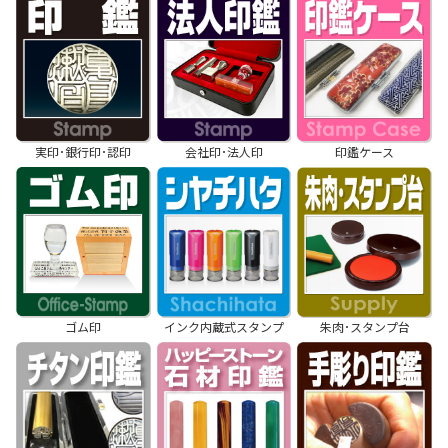
実印･銀行印･認印
会社印･法人印
印鑑ケース
ゴム印
インク内蔵式スタンプ
朱肉･スタンプ台