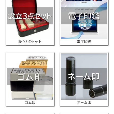
設立3点セット
電子印鑑
ゴム印
ネーム印