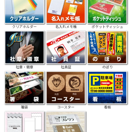
クリアホルダー
名入れメモ帳
ポケットティッシュ
社章・徽章
社員証
のぼり
箸袋
コースター
看板