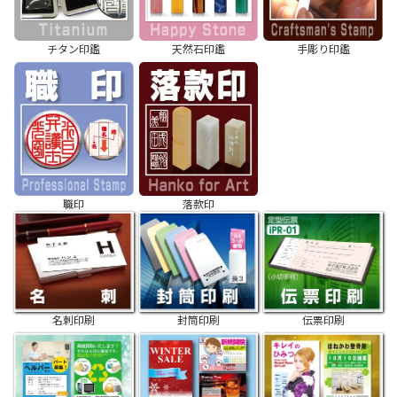
チタン印鑑
天然石印鑑
手彫り印鑑
職印
落款印
名刺印刷
封筒印刷
伝票印刷