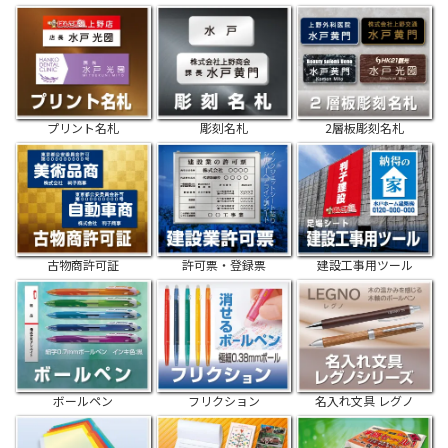
プリント名札
彫刻名札
2層板彫刻名札
古物商許可証
許可票・登録票
建設工事用ツール
ボールペン
フリクション
名入れ文具 レグノ