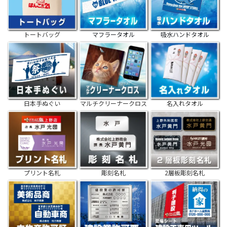
トートバッグ
マフラータオル
吸水ハンドタオル
日本手ぬぐい
マルチクリーナークロス
名入れタオル
プリント名札
彫刻名札
2層板彫刻名札