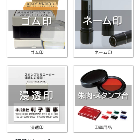
ゴム印
ネーム印
浸透印
印章用品