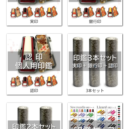
実印
銀行印
認印
3本セット