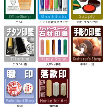
ゴム印
インク内蔵式スタンプ
朱肉･スタンプ台
チタン印鑑
天然石印鑑
手彫り印鑑
職印
落款印