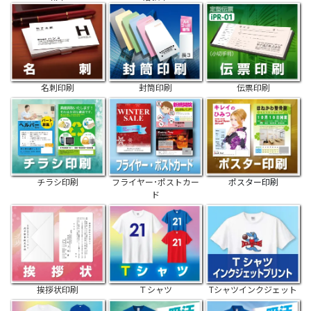
名刺印刷
封筒印刷
伝票印刷
チラシ印刷
フライヤー･ポストカー
ポスター印刷
ド
挨拶状印刷
Ｔシャツ
Tシャツインクジェット