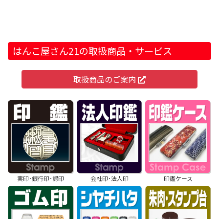
はんこ屋さん21の取扱商品・サービス
取扱商品のご案内
実印･銀行印･認印
会社印･法人印
印鑑ケース