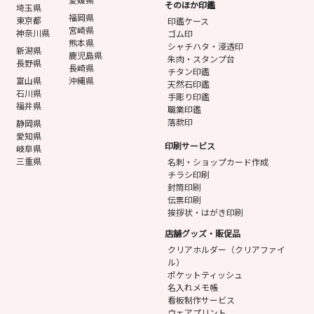
そのほか印鑑
埼玉県
福岡県
東京都
印鑑ケース
宮崎県
神奈川県
ゴム印
熊本県
シャチハタ・浸透印
新潟県
鹿児島県
朱肉・スタンプ台
長野県
長崎県
チタン印鑑
富山県
沖縄県
天然石印鑑
石川県
手彫り印鑑
福井県
職業印鑑
落款印
静岡県
愛知県
印刷サービス
岐阜県
三重県
名刺・ショップカード作成
チラシ印刷
封筒印刷
伝票印刷
挨拶状・はがき印刷
店舗グッズ・販促品
クリアホルダー（クリアファイ
ル）
ポケットティッシュ
名入れメモ帳
看板制作サービス
ウェアプリント