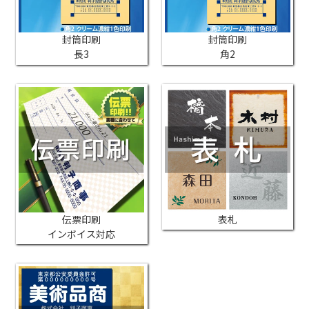
封筒印刷
封筒印刷
長3
角2
伝票印刷
表札
インボイス対応