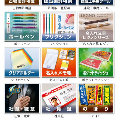
古物商許可証
許可票・登録票
建設工事用ツール
ボールペン
フリクション
名入れ文具 レグノ
クリアホルダー
名入れメモ帳
ポケットティッシュ
社章・徽章
社員証
のぼり