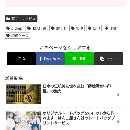
商品・サービス
pickup
個人印鑑
銀行印
実印
認印
印鑑
印鑑ケース
このページをシェアする
X
Facebook
LINE
コピー
新着記事
日本の伝統美に惚れ込む「蒔絵黒水牛印
鑑」の魅力
オリジナルトートバッグを小ロットから作
れます｜はんこ屋さん21のトートバッグプ
リントサービス