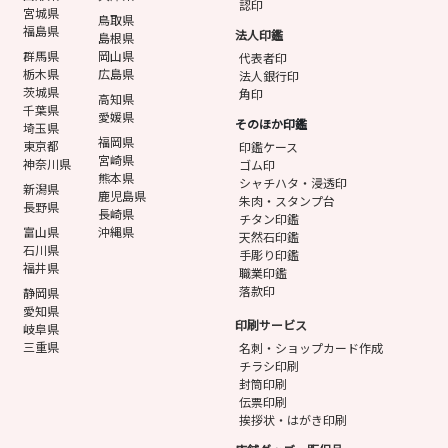
認印
宮城県
鳥取県
福島県
法人印鑑
島根県
群馬県
岡山県
代表者印
栃木県
広島県
法人銀行印
茨城県
角印
高知県
千葉県
愛媛県
そのほか印鑑
埼玉県
福岡県
東京都
印鑑ケース
宮崎県
神奈川県
ゴム印
熊本県
シャチハタ・浸透印
新潟県
鹿児島県
朱肉・スタンプ台
長野県
長崎県
チタン印鑑
富山県
沖縄県
天然石印鑑
石川県
手彫り印鑑
福井県
職業印鑑
落款印
静岡県
愛知県
印刷サービス
岐阜県
三重県
名刺・ショップカード作成
チラシ印刷
封筒印刷
伝票印刷
挨拶状・はがき印刷