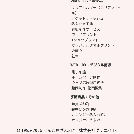
店舗グッズ・販促品
クリアホルダー（クリアファイ
ル）
ポケットティッシュ
名入れメモ帳
看板制作サービス
ウェアプリント
Tシャツプリント
オリジナルタオルプリント
のぼり
社章
WEB・DX・デジタル商品
電子印鑑
ホームページ制作
ウェブ広告運用代行
動画制作･動画編集
季節商品・その他
年賀状印刷
喪中はがき印刷
カレンダー名入れ印刷
オリジナルうちわ
© 1995-2026 はんこ屋さん21® | 株式会社グレエイト.