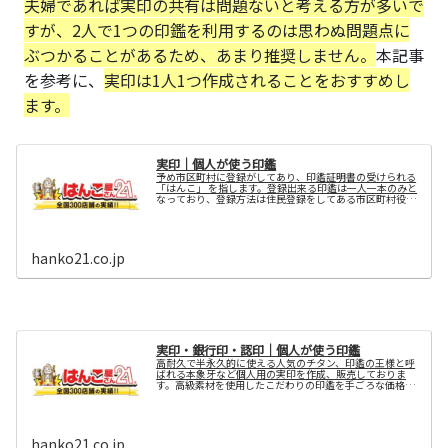
夫婦であれば実印の共有は問題ないと考える方が多いで
すが、2人で1つの印鑑を利用するのは思わぬ問題点に
ぶつかることがあるため、あまり推奨しません。
本記事
を参考に、
実印は1人1つ作成されることをおすすめし
ます。
実印｜個人が使う印鑑
予め市区町村に登録がしてあり、印鑑証明書の受けられる
「はんこ」 を指します。登録出来る印鑑は一人一本のみと
なっており、登録方法は住民登録をしてある市区町村役場
または、出張所に登録する印鑑及び本人と確認出来る書類
(免許証等)を持参し、備え付...
hanko21.co.jp
実印・銀行印・認印｜個人が使う印鑑
高耐久で半永久的に使える人気のチタン、印鑑の王様と呼
ばれる本象牙など個人用の実印を作成、販売しておりま
す。高級素材を使用したこだわりの印鑑を手ごろな価格で
手に入れたい方は、全国300店舗の信頼と実績のはんこ屋
さん21オフィシャルサイトへ。法人印、銀行印、ゴム印な
どもお任せください。
hanko21.co.jp