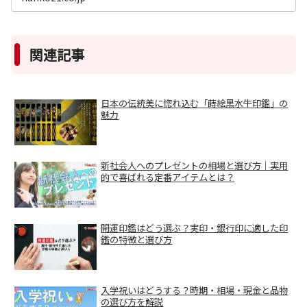
関連記事
日本の伝統美に惚れ込む「蒔絵黒水牛印鑑」の
魅力
新社会人へのプレゼントの相場と選び方｜実用
的で喜ばれる定番アイテムとは？
開運印鑑はどう選ぶ？実印・銀行印に適した印
鑑の特徴と選び方
入学祝いはどうする？時期・相場・現金と品物
の選び方を解説