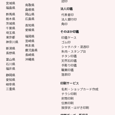
認印
宮城県
鳥取県
福島県
法人印鑑
島根県
群馬県
岡山県
代表者印
栃木県
広島県
法人銀行印
茨城県
角印
高知県
千葉県
愛媛県
そのほか印鑑
埼玉県
福岡県
東京都
印鑑ケース
宮崎県
神奈川県
ゴム印
熊本県
シャチハタ・浸透印
新潟県
鹿児島県
朱肉・スタンプ台
長野県
長崎県
チタン印鑑
富山県
沖縄県
天然石印鑑
石川県
手彫り印鑑
福井県
職業印鑑
落款印
静岡県
愛知県
印刷サービス
岐阜県
三重県
名刺・ショップカード作成
チラシ印刷
封筒印刷
伝票印刷
挨拶状・はがき印刷