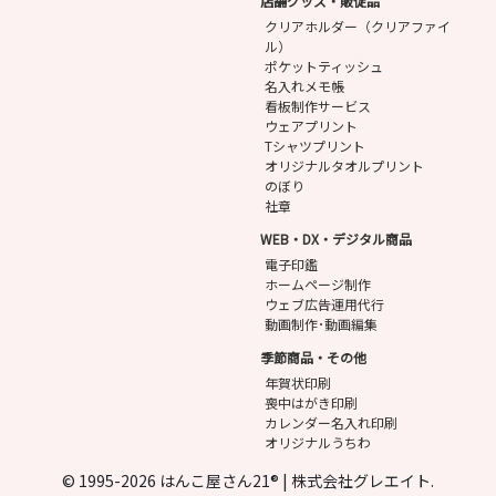
店舗グッズ・販促品
クリアホルダー（クリアファイ
ル）
ポケットティッシュ
名入れメモ帳
看板制作サービス
ウェアプリント
Tシャツプリント
オリジナルタオルプリント
のぼり
社章
WEB・DX・デジタル商品
電子印鑑
ホームページ制作
ウェブ広告運用代行
動画制作･動画編集
季節商品・その他
年賀状印刷
喪中はがき印刷
カレンダー名入れ印刷
オリジナルうちわ
© 1995-2026 はんこ屋さん21® | 株式会社グレエイト.