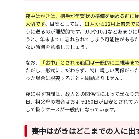
喪中はがきは、相手が年賀状の準備を始める前に
大切です
。目安としては、
11月から12月上旬まで
うに送るのが理想的です。9月や10月などあまり
うと、年末までに忘れられてしまう可能性がある
ない時期を意識しましょう。
なお、
「喪中」とされる範囲は一般的に二親等ま
ただし、形式にこだわらず、特に親しい関係だっ
った場合に服喪することも問題ありません。
喪に服す期間は、故人との関係性によって異なりま
日、祖父母の場合はおよそ150日が目安とされて
して扱うケースが一般的になっています。
喪中はがきはどこまでの人に出