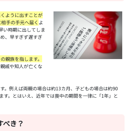
届くように出すことが
に相手の手元へ届く
よ
に早い時期に出してしま
ため、早すぎず遅すぎ
での親族を指します。
た親戚や知人が亡くな
す。例えば両親の場合は約13カ月、子どもの場合は約90
います。とはいえ、近年では喪中の期間を一律に「1年」と
すべき？