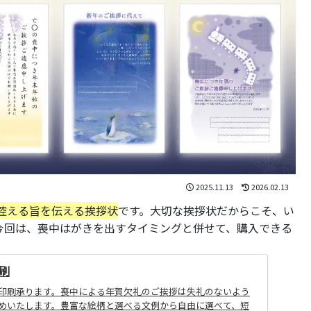
2025.11.13
2026.02.13
控える旨を伝える挨拶状
です。大切な挨拶状だからこそ、い
今回は、喪中はがきを出すタイミングと併せて、購入できる
刷
印刷承ります。喪中による年賀欠礼のご挨拶は失礼のないよう
めいたします。豊富な絵柄と選べる文例から自由に選べて、短