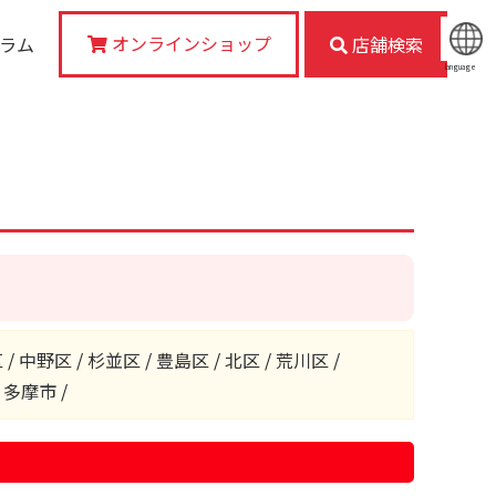
オンラインショップ
コラム
店舗検索
language
区
/
中野区
/
杉並区
/
豊島区
/
北区
/
荒川区
/
/
多摩市
/