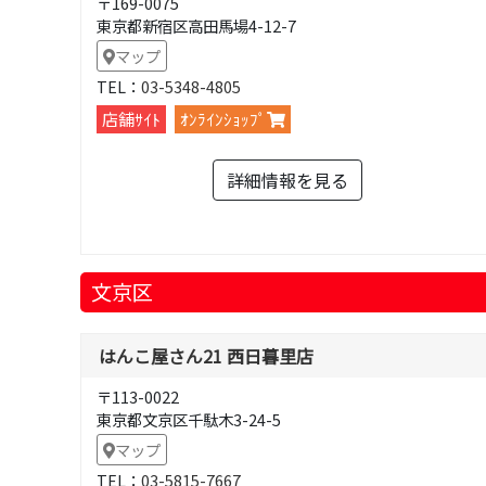
〒169-0075
東京都新宿区高田馬場4-12-7
マップ
TEL：
03-5348-4805
店舗ｻｲﾄ
ｵﾝﾗｲﾝｼｮｯﾌﾟ
詳細情報を見る
文京区
はんこ屋さん21 西日暮里店
〒113-0022
東京都文京区千駄木3-24-5
マップ
TEL：
03-5815-7667