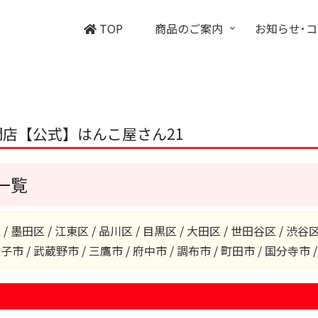
TOP
商品のご案内
お知らせ･
店【公式】はんこ屋さん21
一覧
区
/
墨田区
/
江東区
/
品川区
/
目黒区
/
大田区
/
世田谷区
/
渋谷
王子市
/
武蔵野市
/
三鷹市
/
府中市
/
調布市
/
町田市
/
国分寺市