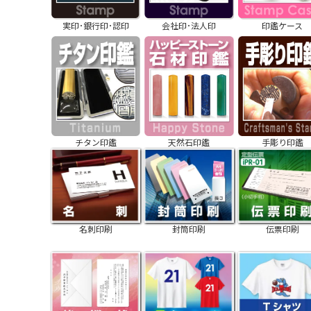
実印･銀行印･認印
会社印･法人印
印鑑ケース
チタン印鑑
天然石印鑑
手彫り印鑑
名刺印刷
封筒印刷
伝票印刷