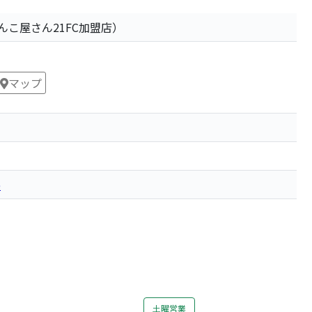
んこ屋さん21FC加盟店）
マップ
p
土曜営業