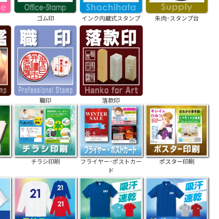
ゴム印
インク内蔵式スタンプ
朱肉･スタンプ台
職印
落款印
チラシ印刷
フライヤー･ポストカー
ポスター印刷
ド