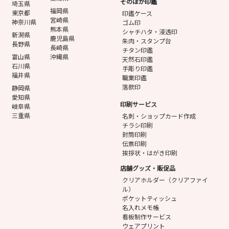
そのほか印鑑
埼玉県
福岡県
東京都
印鑑ケース
宮崎県
神奈川県
ゴム印
熊本県
シャチハタ・浸透印
新潟県
鹿児島県
朱肉・スタンプ台
長野県
長崎県
チタン印鑑
富山県
沖縄県
天然石印鑑
石川県
手彫り印鑑
福井県
職業印鑑
落款印
静岡県
愛知県
印刷サービス
岐阜県
三重県
名刺・ショップカード作成
チラシ印刷
封筒印刷
伝票印刷
挨拶状・はがき印刷
店舗グッズ・販促品
クリアホルダー（クリアファイ
ル）
ポケットティッシュ
名入れメモ帳
看板制作サービス
ウェアプリント