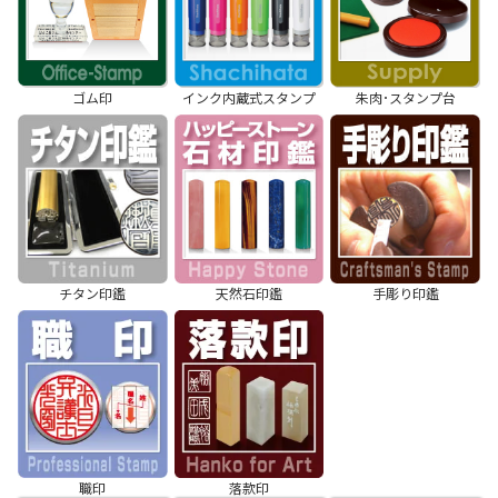
ゴム印
インク内蔵式スタンプ
朱肉･スタンプ台
チタン印鑑
天然石印鑑
手彫り印鑑
職印
落款印