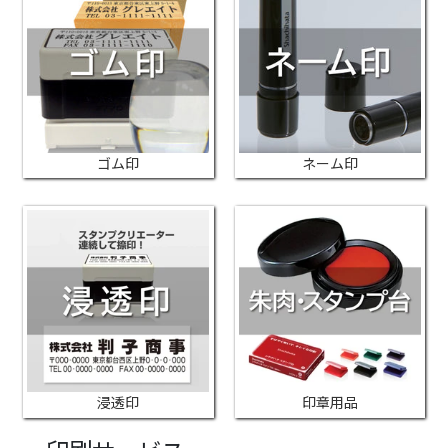
ゴム印
ネーム印
浸透印
印章用品