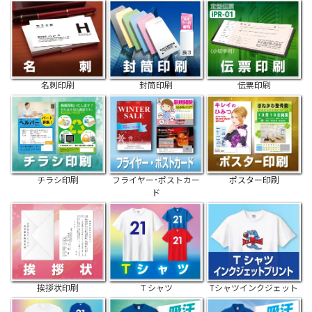
名刺印刷
封筒印刷
伝票印刷
チラシ印刷
フライヤー･ポストカー
ポスター印刷
ド
挨拶状印刷
Ｔシャツ
Tシャツインクジェット