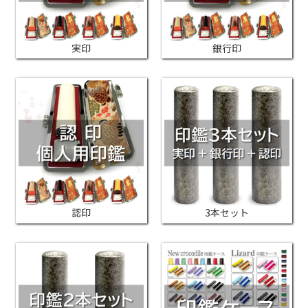
実印
銀行印
認印
3本セット