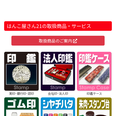
はんこ屋さん21の取扱商品・サービス
取扱商品のご案内
実印･銀行印･認印
会社印･法人印
印鑑ケース