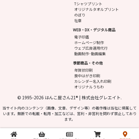
Tシャツプリント
オリジナルタオルプリント
のぼり
社章
WEB・DX・デジタル商品
電子印鑑
ホームページ制作
ウェブ広告運用代行
動画制作･動画編集
季節商品・その他
年賀状印刷
喪中はがき印刷
カレンダー名入れ印刷
オリジナルうちわ
© 1995-2026 はんこ屋さん21® | 株式会社グレエイト.
当サイト内のコンテンツ（画像、文章、デザイン等）の著作権は当社に帰属して
います。無断での転載・転用・加工などは、営利・非営利を問わず禁止しており
ます。