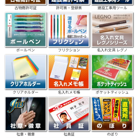
古物商許可証
許可票・登録票
建設工事用ツール
ボールペン
フリクション
名入れ文具 レグノ
クリアホルダー
名入れメモ帳
ポケットティッシュ
社章・徽章
社員証
のぼり