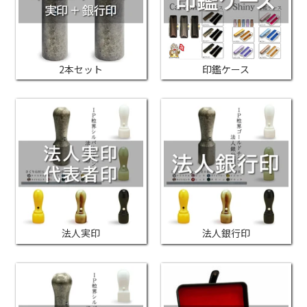
2本セット
印鑑ケース
法人実印
法人銀行印