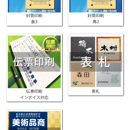
封筒印刷
封筒印刷
長3
角2
伝票印刷
表札
インボイス対応