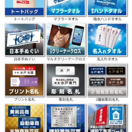
トートバッグ
マフラータオル
吸水ハンドタオル
日本手ぬぐい
マルチクリーナークロス
名入れタオル
プリント名札
彫刻名札
2層板彫刻名札