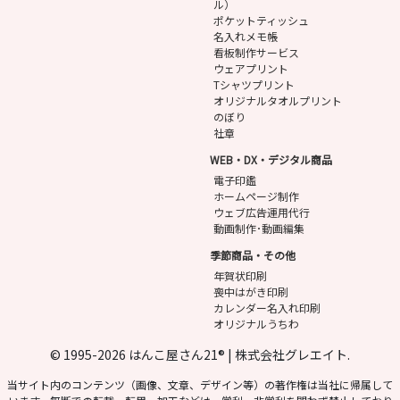
ル）
ポケットティッシュ
名入れメモ帳
看板制作サービス
ウェアプリント
Tシャツプリント
オリジナルタオルプリント
のぼり
社章
WEB・DX・デジタル商品
電子印鑑
ホームページ制作
ウェブ広告運用代行
動画制作･動画編集
季節商品・その他
年賀状印刷
喪中はがき印刷
カレンダー名入れ印刷
オリジナルうちわ
© 1995-2026 はんこ屋さん21® | 株式会社グレエイト.
当サイト内のコンテンツ（画像、文章、デザイン等）の著作権は当社に帰属して