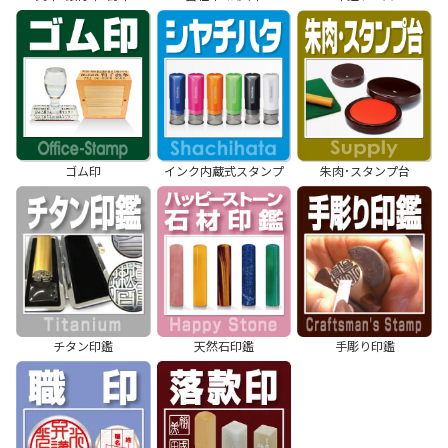
ゴム印
インク内蔵式スタンプ
朱肉･スタンプ台
チタン印鑑
天然石印鑑
手彫り印鑑