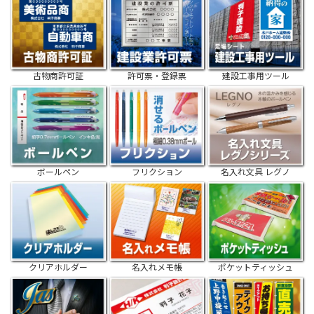
古物商許可証
許可票・登録票
建設工事用ツール
ボールペン
フリクション
名入れ文具 レグノ
クリアホルダー
名入れメモ帳
ポケットティッシュ