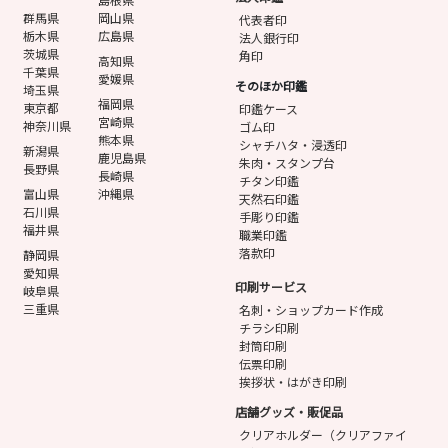
群馬県
岡山県
代表者印
栃木県
広島県
法人銀行印
茨城県
角印
高知県
千葉県
愛媛県
そのほか印鑑
埼玉県
福岡県
東京都
印鑑ケース
宮崎県
神奈川県
ゴム印
熊本県
シャチハタ・浸透印
新潟県
鹿児島県
朱肉・スタンプ台
長野県
長崎県
チタン印鑑
富山県
沖縄県
天然石印鑑
石川県
手彫り印鑑
福井県
職業印鑑
落款印
静岡県
愛知県
印刷サービス
岐阜県
三重県
名刺・ショップカード作成
チラシ印刷
封筒印刷
伝票印刷
挨拶状・はがき印刷
店舗グッズ・販促品
クリアホルダー（クリアファイ