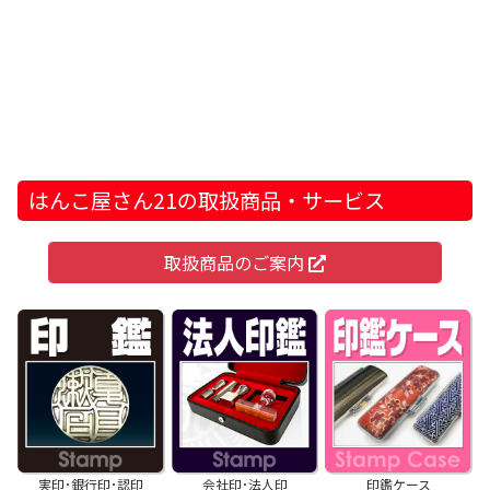
はんこ屋さん21の取扱商品・サービス
取扱商品のご案内
実印･銀行印･認印
会社印･法人印
印鑑ケース