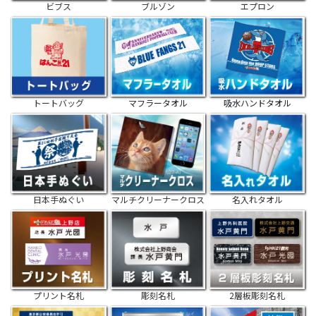
ビブス
ブルゾン
エプロン
トートバッグ
マフラータオル
吸水ハンドタオル
日本手ぬぐい
マルチクリーナークロス
名入れタオル
プリント名札
彫刻名札
2層板彫刻名札