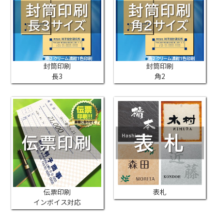
封筒印刷
封筒印刷
長3
角2
伝票印刷
表札
インボイス対応