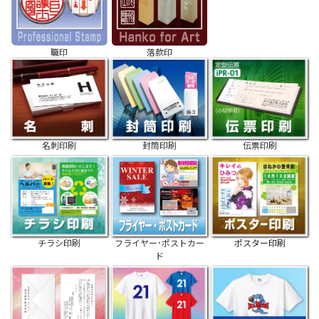
職印
落款印
名刺印刷
封筒印刷
伝票印刷
チラシ印刷
フライヤー･ポストカー
ポスター印刷
ド