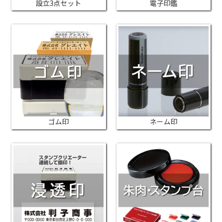
設立3点セット
電子印鑑
ゴム印
ネーム印