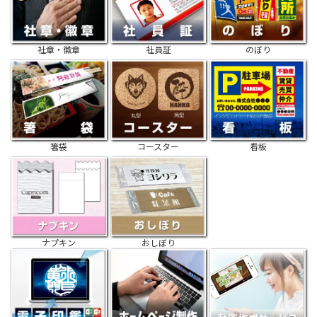
社章・徽章
社員証
のぼり
箸袋
コースター
看板
ナプキン
おしぼり