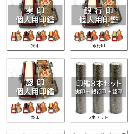
実印
銀行印
認印
3本セット