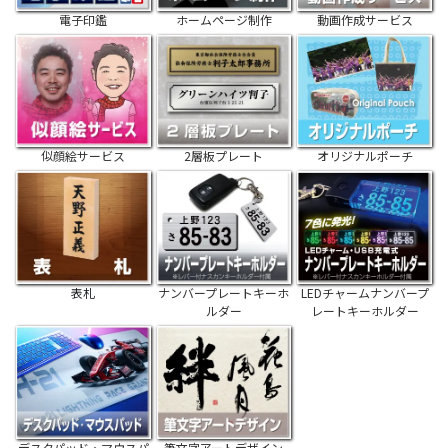
電子印鑑
ホームページ制作
動画作成サービス
似顔絵サービス
2層板プレート
オリジナルポーチ
表札
ナンバープレートキーホ
LEDチャームナンバープ
ルダー
レートキーホルダー
デスクパッド・マウスパ
筆文字アートデザイン