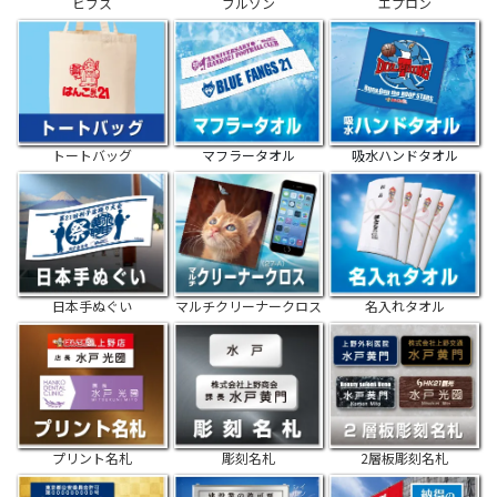
ビブス
ブルゾン
エプロン
トートバッグ
マフラータオル
吸水ハンドタオル
日本手ぬぐい
マルチクリーナークロス
名入れタオル
プリント名札
彫刻名札
2層板彫刻名札