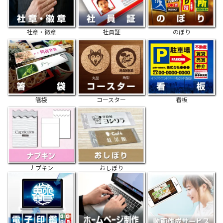
社章・徽章
社員証
のぼり
箸袋
コースター
看板
ナプキン
おしぼり