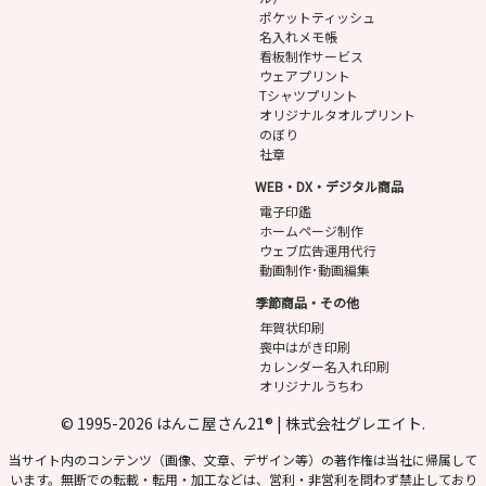
ポケットティッシュ
名入れメモ帳
看板制作サービス
ウェアプリント
Tシャツプリント
オリジナルタオルプリント
のぼり
社章
WEB・DX・デジタル商品
電子印鑑
ホームページ制作
ウェブ広告運用代行
動画制作･動画編集
季節商品・その他
年賀状印刷
喪中はがき印刷
カレンダー名入れ印刷
オリジナルうちわ
© 1995-2026 はんこ屋さん21® | 株式会社グレエイト.
当サイト内のコンテンツ（画像、文章、デザイン等）の著作権は当社に帰属して
います。無断での転載・転用・加工などは、営利・非営利を問わず禁止しており