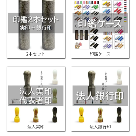
2本セット
印鑑ケース
法人実印
法人銀行印