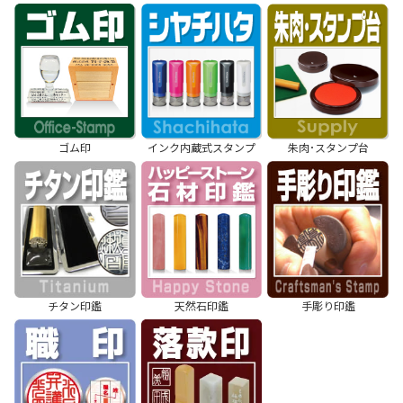
ゴム印
インク内蔵式スタンプ
朱肉･スタンプ台
チタン印鑑
天然石印鑑
手彫り印鑑