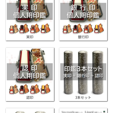
実印
銀行印
認印
3本セット