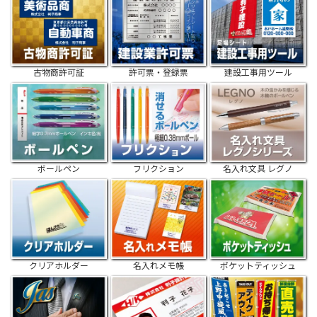
古物商許可証
許可票・登録票
建設工事用ツール
ボールペン
フリクション
名入れ文具 レグノ
クリアホルダー
名入れメモ帳
ポケットティッシュ