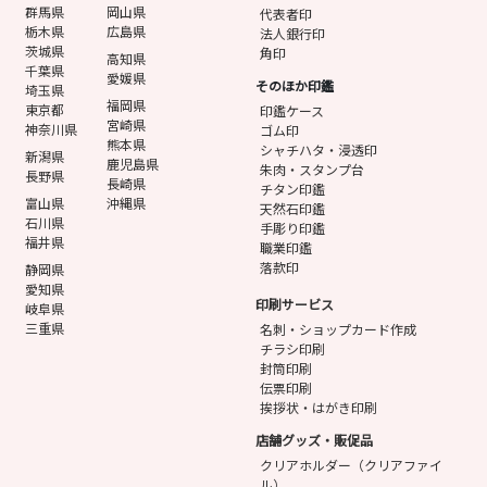
群馬県
岡山県
代表者印
栃木県
広島県
法人銀行印
茨城県
角印
高知県
千葉県
愛媛県
そのほか印鑑
埼玉県
福岡県
東京都
印鑑ケース
宮崎県
神奈川県
ゴム印
熊本県
シャチハタ・浸透印
新潟県
鹿児島県
朱肉・スタンプ台
長野県
長崎県
チタン印鑑
富山県
沖縄県
天然石印鑑
石川県
手彫り印鑑
福井県
職業印鑑
落款印
静岡県
愛知県
印刷サービス
岐阜県
三重県
名刺・ショップカード作成
チラシ印刷
封筒印刷
伝票印刷
挨拶状・はがき印刷
店舗グッズ・販促品
クリアホルダー（クリアファイ
ル）