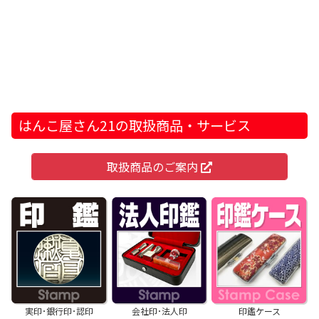
はんこ屋さん21の取扱商品・サービス
取扱商品のご案内
実印･銀行印･認印
会社印･法人印
印鑑ケース