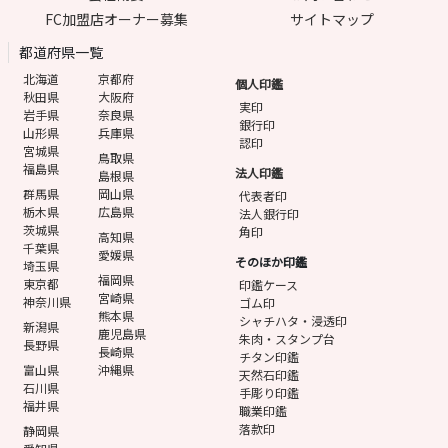
FC加盟店オーナー募集
サイトマップ
都道府県一覧
北海道
京都府
個人印鑑
秋田県
大阪府
実印
岩手県
奈良県
銀行印
山形県
兵庫県
認印
宮城県
鳥取県
福島県
法人印鑑
島根県
群馬県
岡山県
代表者印
栃木県
広島県
法人銀行印
茨城県
角印
高知県
千葉県
愛媛県
そのほか印鑑
埼玉県
福岡県
東京都
印鑑ケース
宮崎県
神奈川県
ゴム印
熊本県
シャチハタ・浸透印
新潟県
鹿児島県
朱肉・スタンプ台
長野県
長崎県
チタン印鑑
富山県
沖縄県
天然石印鑑
石川県
手彫り印鑑
福井県
職業印鑑
落款印
静岡県