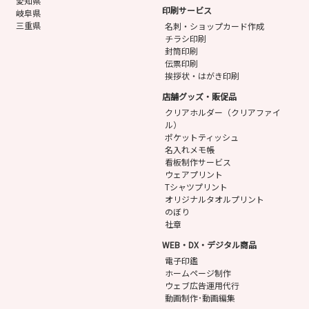
愛知県
印刷サービス
岐阜県
三重県
名刺・ショップカード作成
チラシ印刷
封筒印刷
伝票印刷
挨拶状・はがき印刷
店舗グッズ・販促品
クリアホルダー（クリアファイ
ル）
ポケットティッシュ
名入れメモ帳
看板制作サービス
ウェアプリント
Tシャツプリント
オリジナルタオルプリント
のぼり
社章
WEB・DX・デジタル商品
電子印鑑
ホームページ制作
ウェブ広告運用代行
動画制作･動画編集