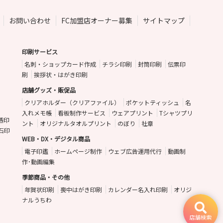
お問い合わせ
FC加盟店オーナー募集
サイトマップ
印刷サービス
名刺・ショップカード作成
チラシ印刷
封筒印刷
伝票印
刷
挨拶状・はがき印刷
店舗グッズ・販促品
クリアホルダー（クリアファイル）
ポケットティッシュ
名
入れメモ帳
看板制作サービス
ウェアプリント
Tシャツプリ
透印
ント
オリジナルタオルプリント
のぼり
社章
石印
WEB・DX・デジタル商品
電子印鑑
ホームページ制作
ウェブ広告運用代行
動画制
作･動画編集
季節商品・その他
年賀状印刷
喪中はがき印刷
カレンダー名入れ印刷
オリジ
ナルうちわ
店舗検索