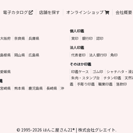
電子カタログ
店舗を探す
オンラインショップ
会社概要
個人印鑑
大阪府
奈良県
兵庫県
実印
銀行印
認印
法人印鑑
島根県
岡山県
広島県
代表者印
法人銀行印
角印
そのほか印鑑
愛媛県
印鑑ケース
ゴム印
シャチハタ・浸
朱肉・スタンプ台
チタン印鑑
天然
縄
鑑
手彫り印鑑
職業印鑑
落款印
宮崎県
熊本県
鹿児島県
長崎県
沖
© 1995-2026 はんこ屋さん21® | 株式会社グレエイト.