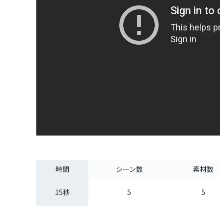
時間
シーン数
素材数
15秒
5
5