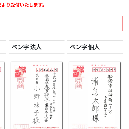
枚より受付いたします。
ペン字 法人
ペン字 個人