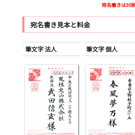
宛名書きは30
宛名書き見本と料金
筆文字 法人
筆文字 個人