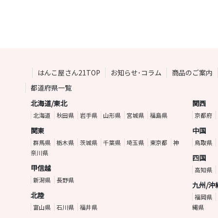
はんこ屋さん21TOP
お知らせ･コラム
商品のご案内
都道府県一覧
北海道/東北
関西
北海道
秋田県
岩手県
山形県
宮城県
福島県
京都府
関東
中国
群馬県
栃木県
茨城県
千葉県
埼玉県
東京都
神
鳥取県
奈川県
四国
甲信越
高知県
新潟県
長野県
九州/沖
北陸
福岡県
富山県
石川県
福井県
縄県