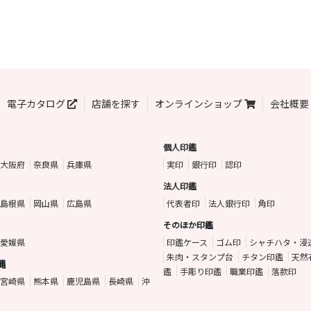
電子カタログ
店舗を探す
オンラインショップ
会社概要
個人印鑑
大阪府
奈良県
兵庫県
実印
銀行印
認印
法人印鑑
島根県
岡山県
広島県
代表者印
法人銀行印
角印
そのほか印鑑
愛媛県
印鑑ケース
ゴム印
シャチハタ・浸
朱肉・スタンプ台
チタン印鑑
天然
縄
鑑
手彫り印鑑
職業印鑑
落款印
宮崎県
熊本県
鹿児島県
長崎県
沖