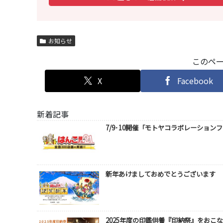
お知らせ
このペ
X
Facebook
新着記事
7/9･10開催「モトヤコラボレーションフェ
新年あけましておめでとうございます
2025年度の印鑑供養『印納祭』をおこ