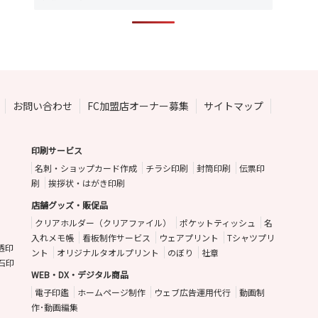
お問い合わせ
FC加盟店オーナー募集
サイトマップ
印刷サービス
名刺・ショップカード作成
チラシ印刷
封筒印刷
伝票印
刷
挨拶状・はがき印刷
店舗グッズ・販促品
クリアホルダー（クリアファイル）
ポケットティッシュ
名
入れメモ帳
看板制作サービス
ウェアプリント
Tシャツプリ
透印
ント
オリジナルタオルプリント
のぼり
社章
石印
WEB・DX・デジタル商品
電子印鑑
ホームページ制作
ウェブ広告運用代行
動画制
作･動画編集