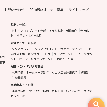
お問い合わせ
FC加盟店オーナー募集
サイトマップ
印刷サービス
名刺・ショップカード作成
チラシ印刷
封筒印刷
伝票印
刷
挨拶状・はがき印刷
店舗グッズ・販促品
クリアホルダー（クリアファイル）
ポケットティッシュ
名
入れメモ帳
看板制作サービス
ウェアプリント
Tシャツプリ
透印
ント
オリジナルタオルプリント
のぼり
社章
石印
WEB・DX・デジタル商品
電子印鑑
ホームページ制作
ウェブ広告運用代行
動画制
作･動画編集
季節商品・その他
年賀状印刷
喪中はがき印刷
カレンダー名入れ印刷
オリジ
ナルうちわ