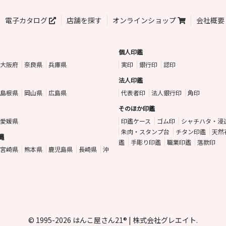
電子カタログ
店舗を探す
オンラインショップ
会社概要
個人印鑑
大阪府
奈良県
兵庫県
実印
銀行印
認印
法人印鑑
島根県
岡山県
広島県
代表者印
法人銀行印
角印
そのほか印鑑
愛媛県
印鑑ケース
ゴム印
シャチハタ・浸
朱肉・スタンプ台
チタン印鑑
天然
縄
鑑
手彫り印鑑
職業印鑑
落款印
宮崎県
熊本県
鹿児島県
長崎県
沖
© 1995-2026 はんこ屋さん21® | 株式会社グレエイト.