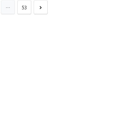
次
…
53
へ