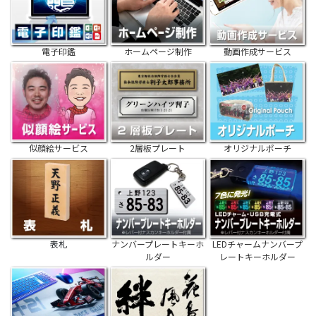
電子印鑑
ホームページ制作
動画作成サービス
似顔絵サービス
2層板プレート
オリジナルポーチ
表札
ナンバープレートキーホ
LEDチャームナンバープ
ルダー
レートキーホルダー