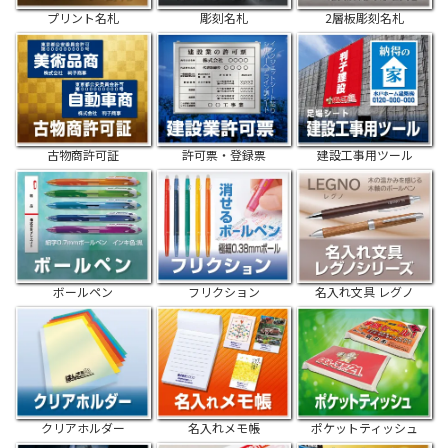
プリント名札
彫刻名札
2層板彫刻名札
古物商許可証
許可票・登録票
建設工事用ツール
ボールペン
フリクション
名入れ文具 レグノ
クリアホルダー
名入れメモ帳
ポケットティッシュ