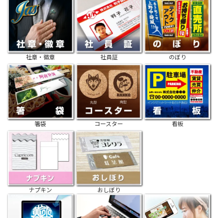
社章・徽章
社員証
のぼり
箸袋
コースター
看板
ナプキン
おしぼり