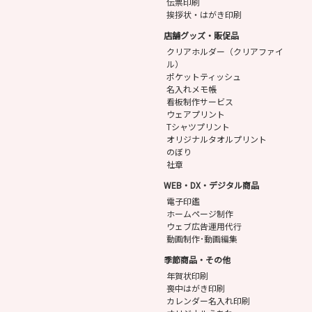
伝票印刷
挨拶状・はがき印刷
店舗グッズ・販促品
クリアホルダー（クリアファイ
ル）
ポケットティッシュ
名入れメモ帳
看板制作サービス
ウェアプリント
Tシャツプリント
オリジナルタオルプリント
のぼり
社章
WEB・DX・デジタル商品
電子印鑑
ホームページ制作
ウェブ広告運用代行
動画制作･動画編集
季節商品・その他
年賀状印刷
喪中はがき印刷
カレンダー名入れ印刷