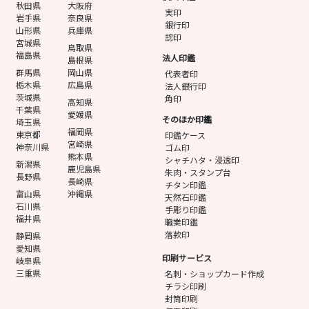
秋田県
大阪府
実印
岩手県
奈良県
銀行印
山形県
兵庫県
認印
宮城県
鳥取県
福島県
法人印鑑
島根県
群馬県
岡山県
代表者印
栃木県
広島県
法人銀行印
茨城県
角印
高知県
千葉県
愛媛県
そのほか印鑑
埼玉県
福岡県
東京都
印鑑ケース
宮崎県
神奈川県
ゴム印
熊本県
シャチハタ・浸透印
新潟県
鹿児島県
朱肉・スタンプ台
長野県
長崎県
チタン印鑑
富山県
沖縄県
天然石印鑑
石川県
手彫り印鑑
福井県
職業印鑑
落款印
静岡県
愛知県
印刷サービス
岐阜県
三重県
名刺・ショップカード作成
チラシ印刷
封筒印刷