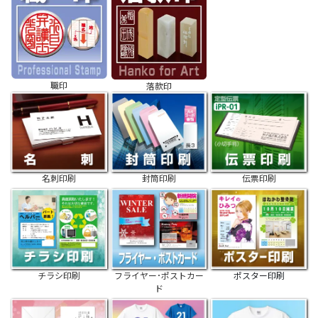
職印
落款印
名刺印刷
封筒印刷
伝票印刷
チラシ印刷
フライヤー･ポストカー
ポスター印刷
ド