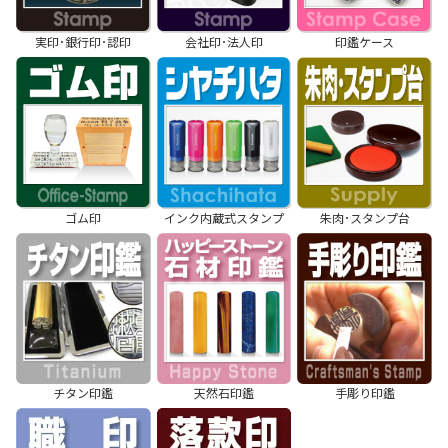
実印･銀行印･認印
会社印･法人印
印鑑ケース
ゴム印
インク内蔵式スタンプ
朱肉･スタンプ台
チタン印鑑
天然石印鑑
手彫り印鑑