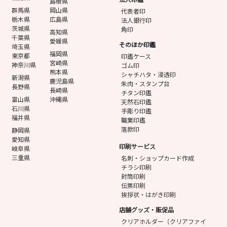
島根県
群馬県
岡山県
代表者印
栃木県
広島県
法人銀行印
茨城県
角印
高知県
千葉県
愛媛県
そのほか印鑑
埼玉県
福岡県
東京都
印鑑ケース
宮崎県
神奈川県
ゴム印
熊本県
シャチハタ・浸透印
新潟県
鹿児島県
朱肉・スタンプ台
長野県
長崎県
チタン印鑑
富山県
沖縄県
天然石印鑑
石川県
手彫り印鑑
福井県
職業印鑑
落款印
静岡県
愛知県
印刷サービス
岐阜県
三重県
名刺・ショップカード作成
チラシ印刷
封筒印刷
伝票印刷
挨拶状・はがき印刷
店舗グッズ・販促品
クリアホルダー（クリアファイ