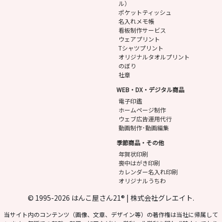
ル）
ポケットティッシュ
名入れメモ帳
看板制作サービス
ウェアプリント
Tシャツプリント
オリジナルタオルプリント
のぼり
社章
WEB・DX・デジタル商品
電子印鑑
ホームページ制作
ウェブ広告運用代行
動画制作･動画編集
季節商品・その他
年賀状印刷
喪中はがき印刷
カレンダー名入れ印刷
オリジナルうちわ
© 1995-2026 はんこ屋さん21® | 株式会社グレエイト.
当サイト内のコンテンツ（画像、文章、デザイン等）の著作権は当社に帰属して