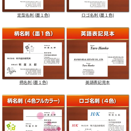
定型名刺 (墨１色)
ロゴ名刺 (墨１色)
柄名刺 (墨１色)
英語表記見本