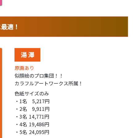
に最適！
湯 澤
原画あり
似顔絵のプロ集団！！
カラフルアートワークス所属！
色紙サイズのみ
・1名
5,217円
・2名
9,911円
・3名
14,771円
・4名
19,486円
・5名
24,095円