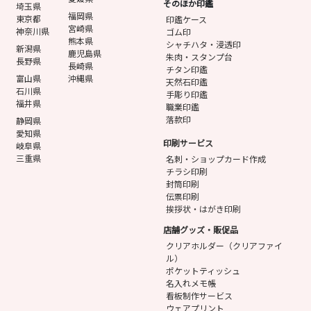
そのほか印鑑
埼玉県
福岡県
東京都
印鑑ケース
宮崎県
神奈川県
ゴム印
熊本県
シャチハタ・浸透印
新潟県
鹿児島県
朱肉・スタンプ台
長野県
長崎県
チタン印鑑
富山県
沖縄県
天然石印鑑
石川県
手彫り印鑑
福井県
職業印鑑
落款印
静岡県
愛知県
印刷サービス
岐阜県
三重県
名刺・ショップカード作成
チラシ印刷
封筒印刷
伝票印刷
挨拶状・はがき印刷
店舗グッズ・販促品
クリアホルダー（クリアファイ
ル）
ポケットティッシュ
名入れメモ帳
看板制作サービス
ウェアプリント