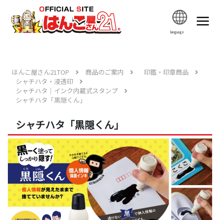
language
はんこ屋さん21TOP
商品のご案内
印鑑・印章商品
シャチハタ・浸透印
シャチハタ｜インク内蔵式スタンプ
シャチハタ「黒隠くん」
シャチハタ「黒隠くん」