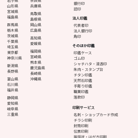
岩手県
奈良県
銀行印
山形県
兵庫県
認印
宮城県
鳥取県
福島県
法人印鑑
島根県
群馬県
岡山県
代表者印
栃木県
広島県
法人銀行印
茨城県
角印
高知県
千葉県
愛媛県
そのほか印鑑
埼玉県
福岡県
東京都
印鑑ケース
宮崎県
神奈川県
ゴム印
熊本県
シャチハタ・浸透印
新潟県
鹿児島県
朱肉・スタンプ台
長野県
長崎県
チタン印鑑
富山県
沖縄県
天然石印鑑
石川県
手彫り印鑑
福井県
職業印鑑
落款印
静岡県
愛知県
印刷サービス
岐阜県
三重県
名刺・ショップカード作成
チラシ印刷
封筒印刷
伝票印刷
挨拶状・はがき印刷