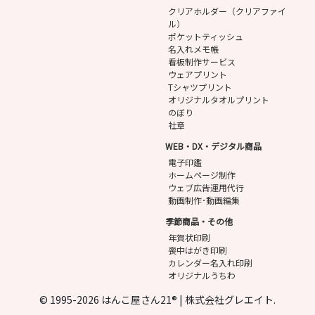
クリアホルダー（クリアファイ
ル）
ポケットティッシュ
名入れメモ帳
看板制作サービス
ウェアプリント
Tシャツプリント
オリジナルタオルプリント
のぼり
社章
WEB・DX・デジタル商品
電子印鑑
ホームページ制作
ウェブ広告運用代行
動画制作･動画編集
季節商品・その他
年賀状印刷
喪中はがき印刷
カレンダー名入れ印刷
オリジナルうちわ
© 1995-2026 はんこ屋さん21® | 株式会社グレエイト.