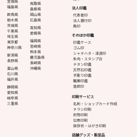
宮城県
鳥取県
福島県
法人印鑑
島根県
群馬県
岡山県
代表者印
栃木県
広島県
法人銀行印
茨城県
角印
高知県
千葉県
愛媛県
そのほか印鑑
埼玉県
福岡県
東京都
印鑑ケース
宮崎県
神奈川県
ゴム印
熊本県
シャチハタ・浸透印
新潟県
鹿児島県
朱肉・スタンプ台
長野県
長崎県
チタン印鑑
富山県
沖縄県
天然石印鑑
石川県
手彫り印鑑
福井県
職業印鑑
落款印
静岡県
愛知県
印刷サービス
岐阜県
三重県
名刺・ショップカード作成
チラシ印刷
封筒印刷
伝票印刷
挨拶状・はがき印刷
店舗グッズ・販促品