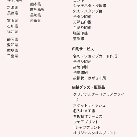
熊本県
シャチハタ・浸透印
新潟県
鹿児島県
朱肉・スタンプ台
長野県
長崎県
チタン印鑑
富山県
沖縄県
天然石印鑑
石川県
手彫り印鑑
福井県
職業印鑑
落款印
静岡県
愛知県
印刷サービス
岐阜県
三重県
名刺・ショップカード作成
チラシ印刷
封筒印刷
伝票印刷
挨拶状・はがき印刷
店舗グッズ・販促品
クリアホルダー（クリアファイ
ル）
ポケットティッシュ
名入れメモ帳
看板制作サービス
ウェアプリント
Tシャツプリント
オリジナルタオルプリント