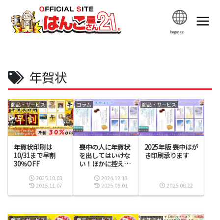
language
年賀状
商品・サービス
コラム
商品・サービス
年賀状印刷は
喪中の人に年賀状
2025年版 喪中はが
10/31まで早割
を出してはいけな
き印刷承ります
30％OFF
い！ほかに控える
べき行動も解説
2025.10.03
2024.12.13
2025.11.07
2025.09.01
2025.08.22
商品・サービス
商品・サービス
お知らせ