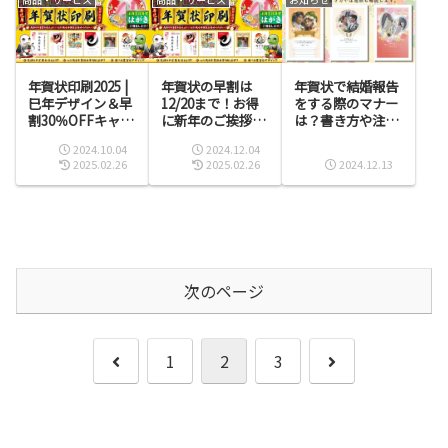
年賀状印刷2025 |
年賀状の早割は
年賀状で結婚報告
巳年デザイン＆早
12/20まで！お得
をする際のマナー
割30％OFFキャン
に新年のご挨拶準
は？書き方や注意
ペーン！
備を
点も解説
2024.10.04
2024.12.04
2025.02.26
2025.02.26
2024.12.13
次のページ
前
次
1
2
3
へ
へ