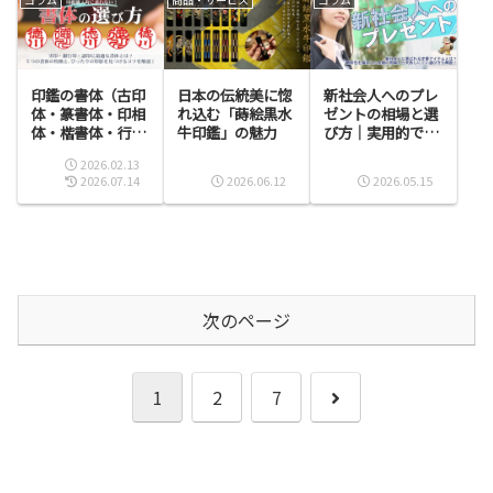
印鑑の書体（古印
日本の伝統美に惚
新社会人へのプレ
体・篆書体・印相
れ込む「蒔絵黒水
ゼントの相場と選
体・楷書体・行書
牛印鑑」の魅力
び方｜実用的で喜
体）とは？特徴と
ばれる定番アイテ
2026.02.13
フォントの選び方
ムとは？
2026.07.14
2026.06.12
2026.05.15
次のページ
次
1
2
7
へ