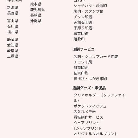
熊本県
シャチハタ・浸透印
新潟県
鹿児島県
朱肉・スタンプ台
長野県
長崎県
チタン印鑑
富山県
沖縄県
天然石印鑑
石川県
手彫り印鑑
福井県
職業印鑑
落款印
静岡県
愛知県
印刷サービス
岐阜県
三重県
名刺・ショップカード作成
チラシ印刷
封筒印刷
伝票印刷
挨拶状・はがき印刷
店舗グッズ・販促品
クリアホルダー（クリアファイ
ル）
ポケットティッシュ
名入れメモ帳
看板制作サービス
ウェアプリント
Tシャツプリント
オリジナルタオルプリント