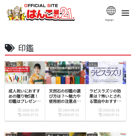
language
印鑑
コラム
コラム
コラム
成人祝いにおすす
天然石の印鑑の選
ラピスラズリの効
めの贈り物5選！
び方は？～魅力や
果は？怖いとされ
印鑑はプレゼント
使用前の注意点も
る理由やおすすめ
に向いている？
紹介～
の人も解説
2026.01.05
2024.08.28
2026.02.16
2026.07.31
2026.07.31
2026.07.31
コラム
商品・サービス
コラム