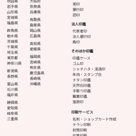
秋田県
大阪府
実印
岩手県
奈良県
銀行印
山形県
兵庫県
認印
宮城県
鳥取県
福島県
法人印鑑
島根県
群馬県
岡山県
代表者印
栃木県
広島県
法人銀行印
茨城県
角印
高知県
千葉県
愛媛県
そのほか印鑑
埼玉県
福岡県
東京都
印鑑ケース
宮崎県
神奈川県
ゴム印
熊本県
シャチハタ・浸透印
新潟県
鹿児島県
朱肉・スタンプ台
長野県
長崎県
チタン印鑑
富山県
沖縄県
天然石印鑑
石川県
手彫り印鑑
福井県
職業印鑑
落款印
静岡県
愛知県
印刷サービス
岐阜県
三重県
名刺・ショップカード作成
チラシ印刷
封筒印刷
伝票印刷