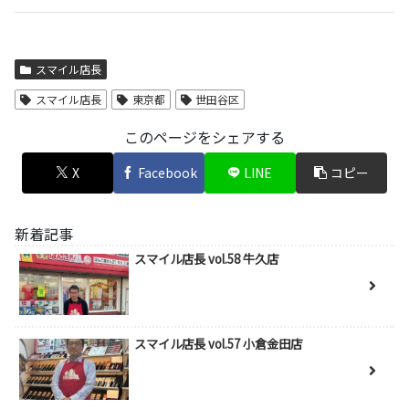
スマイル店長
スマイル店長
東京都
世田谷区
このページをシェアする
X
Facebook
LINE
コピー
新着記事
スマイル店長 vol.58 牛久店
スマイル店長 vol.57 小倉金田店