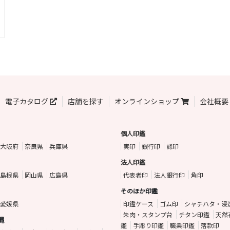
電子カタログ
店舗を探す
オンラインショップ
会社概要
個人印鑑
大阪府
奈良県
兵庫県
実印
銀行印
認印
法人印鑑
島根県
岡山県
広島県
代表者印
法人銀行印
角印
そのほか印鑑
愛媛県
印鑑ケース
ゴム印
シャチハタ・浸
朱肉・スタンプ台
チタン印鑑
天然
縄
鑑
手彫り印鑑
職業印鑑
落款印