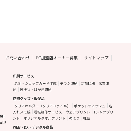
お問い合わせ
FC加盟店オーナー募集
サイトマップ
印刷サービス
名刺・ショップカード作成
チラシ印刷
封筒印刷
伝票印
刷
挨拶状・はがき印刷
店舗グッズ・販促品
クリアホルダー（クリアファイル）
ポケットティッシュ
名
入れメモ帳
看板制作サービス
ウェアプリント
Tシャツプリ
透印
ント
オリジナルタオルプリント
のぼり
社章
石印
WEB・DX・デジタル商品