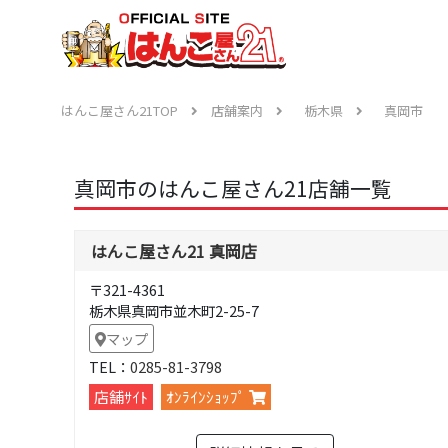
はんこ屋さん21TOP
店舗案内
栃木県
真岡市
真岡市のはんこ屋さん21店舗一覧
はんこ屋さん21 真岡店
〒321-4361
栃木県真岡市並木町2-25-7
マップ
TEL：
0285-81-3798
店舗ｻｲﾄ
ｵﾝﾗｲﾝｼｮｯﾌﾟ