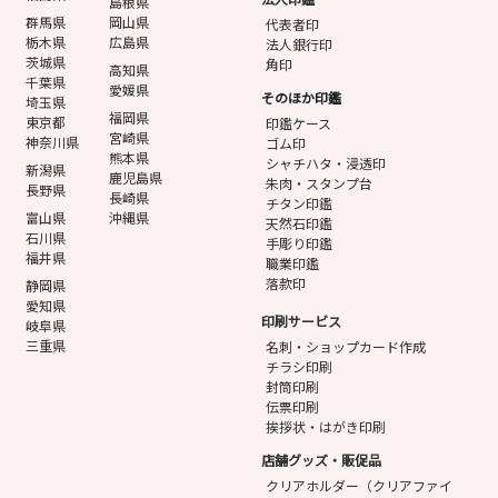
島根県
群馬県
岡山県
代表者印
栃木県
広島県
法人銀行印
茨城県
角印
高知県
千葉県
愛媛県
そのほか印鑑
埼玉県
福岡県
東京都
印鑑ケース
宮崎県
神奈川県
ゴム印
熊本県
シャチハタ・浸透印
新潟県
鹿児島県
朱肉・スタンプ台
長野県
長崎県
チタン印鑑
富山県
沖縄県
天然石印鑑
石川県
手彫り印鑑
福井県
職業印鑑
落款印
静岡県
愛知県
印刷サービス
岐阜県
三重県
名刺・ショップカード作成
チラシ印刷
封筒印刷
伝票印刷
挨拶状・はがき印刷
店舗グッズ・販促品
クリアホルダー（クリアファイ