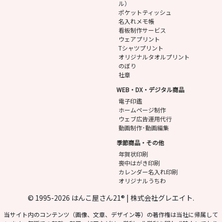
ル）
ポケットティッシュ
名入れメモ帳
看板制作サービス
ウェアプリント
Tシャツプリント
オリジナルタオルプリント
のぼり
社章
WEB・DX・デジタル商品
電子印鑑
ホームページ制作
ウェブ広告運用代行
動画制作･動画編集
季節商品・その他
年賀状印刷
喪中はがき印刷
カレンダー名入れ印刷
オリジナルうちわ
© 1995-2026 はんこ屋さん21® | 株式会社グレエイト.
当サイト内のコンテンツ（画像、文章、デザイン等）の著作権は当社に帰属して