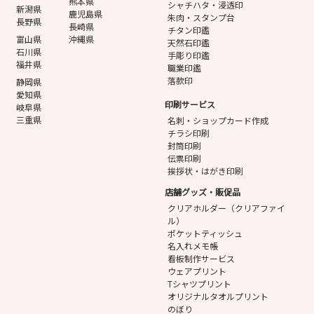
熊本県
シャチハタ・浸透印
新潟県
鹿児島県
朱肉・スタンプ台
長野県
長崎県
チタン印鑑
富山県
沖縄県
天然石印鑑
石川県
手彫り印鑑
福井県
職業印鑑
落款印
静岡県
愛知県
印刷サービス
岐阜県
三重県
名刺・ショップカード作成
チラシ印刷
封筒印刷
伝票印刷
挨拶状・はがき印刷
店舗グッズ・販促品
クリアホルダー（クリアファイ
ル）
ポケットティッシュ
名入れメモ帳
看板制作サービス
ウェアプリント
Tシャツプリント
オリジナルタオルプリント
のぼり