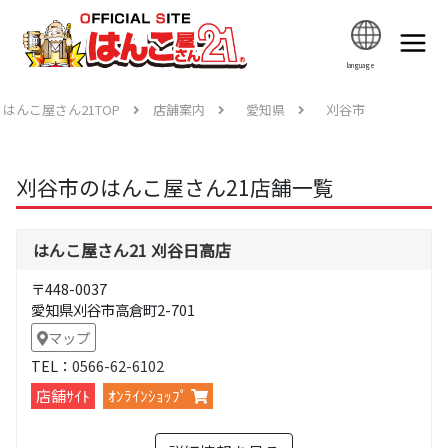
language
はんこ屋さん21TOP
店舗案内
愛知県
刈谷市
刈谷市のはんこ屋さん21店舗一覧
はんこ屋さん21 刈谷日高店
〒448-0037
愛知県刈谷市高倉町2-701
マップ
TEL：
0566-62-6102
店舗ｻｲﾄ
ｵﾝﾗｲﾝｼｮｯﾌﾟ