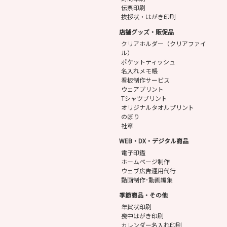
伝票印刷
挨拶状・はがき印刷
店舗グッズ・販促品
クリアホルダー（クリアファイ
ル）
ポケットティッシュ
名入れメモ帳
看板制作サービス
ウェアプリント
Tシャツプリント
オリジナルタオルプリント
のぼり
社章
WEB・DX・デジタル商品
電子印鑑
ホームページ制作
ウェブ広告運用代行
動画制作･動画編集
季節商品・その他
年賀状印刷
喪中はがき印刷
カレンダー名入れ印刷