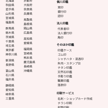
北海道
京都府
個人印鑑
秋田県
大阪府
実印
岩手県
奈良県
銀行印
山形県
兵庫県
認印
宮城県
鳥取県
福島県
法人印鑑
島根県
群馬県
岡山県
代表者印
栃木県
広島県
法人銀行印
茨城県
角印
高知県
千葉県
愛媛県
そのほか印鑑
埼玉県
福岡県
東京都
印鑑ケース
宮崎県
神奈川県
ゴム印
熊本県
シャチハタ・浸透印
新潟県
鹿児島県
朱肉・スタンプ台
長野県
長崎県
チタン印鑑
富山県
沖縄県
天然石印鑑
石川県
手彫り印鑑
福井県
職業印鑑
落款印
静岡県
愛知県
印刷サービス
岐阜県
三重県
名刺・ショップカード作成
チラシ印刷
封筒印刷