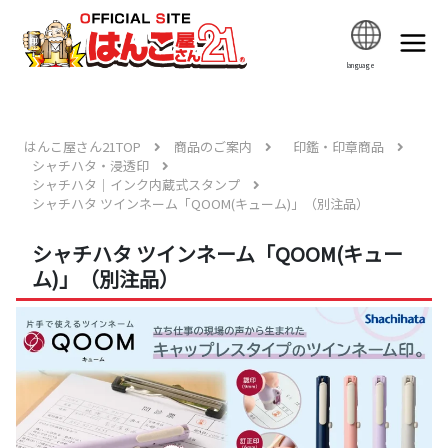
language
はんこ屋さん21TOP
商品のご案内
印鑑・印章商品
シャチハタ・浸透印
シャチハタ｜インク内蔵式スタンプ
シャチハタ ツインネーム「QOOM(キューム)」（別注品）
シャチハタ ツインネーム「QOOM(キュー
ム)」（別注品）