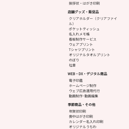
挨拶状・はがき印刷
店舗グッズ・販促品
クリアホルダー（クリアファイ
ル）
ポケットティッシュ
名入れメモ帳
看板制作サービス
ウェアプリント
Tシャツプリント
オリジナルタオルプリント
のぼり
社章
WEB・DX・デジタル商品
電子印鑑
ホームページ制作
ウェブ広告運用代行
動画制作･動画編集
季節商品・その他
年賀状印刷
喪中はがき印刷
カレンダー名入れ印刷
オリジナルうちわ