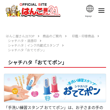
language
はんこ屋さん21TOP
商品のご案内
印鑑・印章商品
シャチハタ・浸透印
シャチハタ｜インク内蔵式スタンプ
シャチハタ「おててポン」
シャチハタ「おててポン」
「手洗い練習スタンプ おててポン」は、お子さまの手の