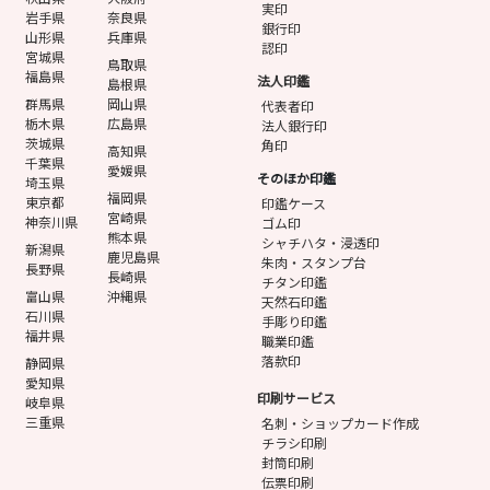
実印
岩手県
奈良県
銀行印
山形県
兵庫県
認印
宮城県
鳥取県
福島県
法人印鑑
島根県
群馬県
岡山県
代表者印
栃木県
広島県
法人銀行印
茨城県
角印
高知県
千葉県
愛媛県
そのほか印鑑
埼玉県
福岡県
東京都
印鑑ケース
宮崎県
神奈川県
ゴム印
熊本県
シャチハタ・浸透印
新潟県
鹿児島県
朱肉・スタンプ台
長野県
長崎県
チタン印鑑
富山県
沖縄県
天然石印鑑
石川県
手彫り印鑑
福井県
職業印鑑
落款印
静岡県
愛知県
印刷サービス
岐阜県
三重県
名刺・ショップカード作成
チラシ印刷
封筒印刷
伝票印刷