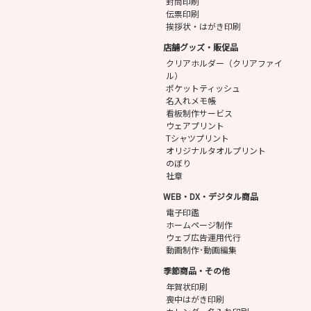
封筒印刷
伝票印刷
挨拶状・はがき印刷
店舗グッズ・販促品
クリアホルダー（クリアファイ
ル）
ポケットティッシュ
名入れメモ帳
看板制作サービス
ウェアプリント
Tシャツプリント
オリジナルタオルプリント
のぼり
社章
WEB・DX・デジタル商品
電子印鑑
ホームページ制作
ウェブ広告運用代行
動画制作･動画編集
季節商品・その他
年賀状印刷
喪中はがき印刷