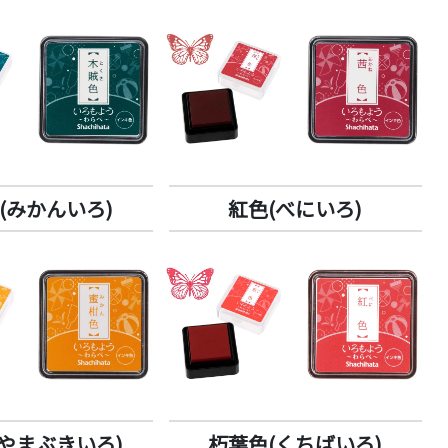
(みかんいろ)
紅色(べにいろ)
やまぶきいろ)
朽葉色(くちばいろ)