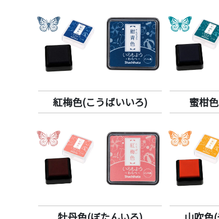
紅梅色(こうばいいろ)
蜜柑色
牡丹色(ぼたんいろ)
山吹色(