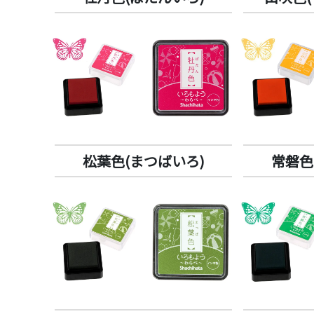
松葉色(まつばいろ)
常磐色