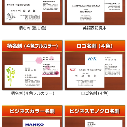
柄名刺 (墨１色)
英語表記見本
柄名刺 (４色フルカラー)
ロゴ名刺 (４色)