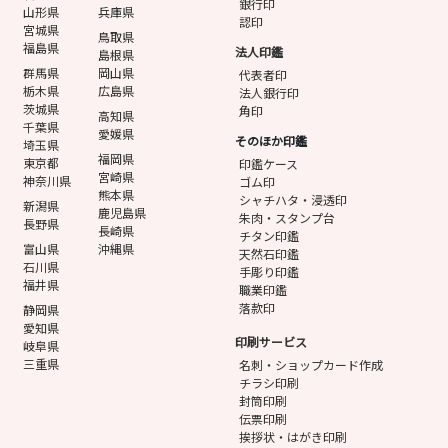
銀行印
山形県
兵庫県
認印
宮城県
鳥取県
福島県
法人印鑑
島根県
群馬県
岡山県
代表者印
栃木県
広島県
法人銀行印
茨城県
角印
高知県
千葉県
愛媛県
そのほか印鑑
埼玉県
福岡県
東京都
印鑑ケース
宮崎県
神奈川県
ゴム印
熊本県
シャチハタ・浸透印
新潟県
鹿児島県
朱肉・スタンプ台
長野県
長崎県
チタン印鑑
富山県
沖縄県
天然石印鑑
石川県
手彫り印鑑
福井県
職業印鑑
落款印
静岡県
愛知県
印刷サービス
岐阜県
三重県
名刺・ショップカード作成
チラシ印刷
封筒印刷
伝票印刷
挨拶状・はがき印刷