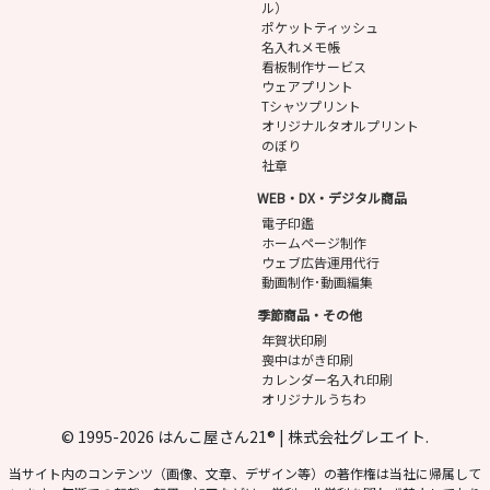
ル）
ポケットティッシュ
名入れメモ帳
看板制作サービス
ウェアプリント
Tシャツプリント
オリジナルタオルプリント
のぼり
社章
WEB・DX・デジタル商品
電子印鑑
ホームページ制作
ウェブ広告運用代行
動画制作･動画編集
季節商品・その他
年賀状印刷
喪中はがき印刷
カレンダー名入れ印刷
オリジナルうちわ
© 1995-2026 はんこ屋さん21® | 株式会社グレエイト.
当サイト内のコンテンツ（画像、文章、デザイン等）の著作権は当社に帰属して