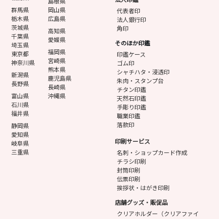
島根県
群馬県
岡山県
代表者印
栃木県
広島県
法人銀行印
茨城県
角印
高知県
千葉県
愛媛県
そのほか印鑑
埼玉県
福岡県
東京都
印鑑ケース
宮崎県
神奈川県
ゴム印
熊本県
シャチハタ・浸透印
新潟県
鹿児島県
朱肉・スタンプ台
長野県
長崎県
チタン印鑑
富山県
沖縄県
天然石印鑑
石川県
手彫り印鑑
福井県
職業印鑑
落款印
静岡県
愛知県
印刷サービス
岐阜県
三重県
名刺・ショップカード作成
チラシ印刷
封筒印刷
伝票印刷
挨拶状・はがき印刷
店舗グッズ・販促品
クリアホルダー（クリアファイ