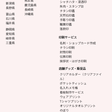
熊本県
シャチハタ・浸透印
新潟県
鹿児島県
朱肉・スタンプ台
長野県
長崎県
チタン印鑑
富山県
沖縄県
天然石印鑑
石川県
手彫り印鑑
福井県
職業印鑑
落款印
静岡県
愛知県
印刷サービス
岐阜県
三重県
名刺・ショップカード作成
チラシ印刷
封筒印刷
伝票印刷
挨拶状・はがき印刷
店舗グッズ・販促品
クリアホルダー（クリアファイ
ル）
ポケットティッシュ
名入れメモ帳
看板制作サービス
ウェアプリント
Tシャツプリント
オリジナルタオルプリント
のぼり