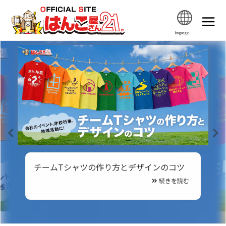
language
Pr
N
ev
ex
チームTシャツの作り方とデザインのコツ
io
t
us
続きを読む