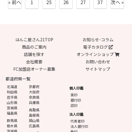
« 前へ
1
25
26
27
37
次へ »
はんこ屋さん21TOP
お知らせ･コラム
商品のご案内
電子カタログ
店舗を探す
オンラインショップ
会社概要
お問い合わせ
FC加盟店オーナー募集
サイトマップ
都道府県一覧
北海道
京都府
個人印鑑
秋田県
大阪府
実印
岩手県
奈良県
銀行印
山形県
兵庫県
認印
宮城県
鳥取県
福島県
法人印鑑
島根県
群馬県
岡山県
代表者印
栃木県
広島県
法人銀行印
茨城県
角印