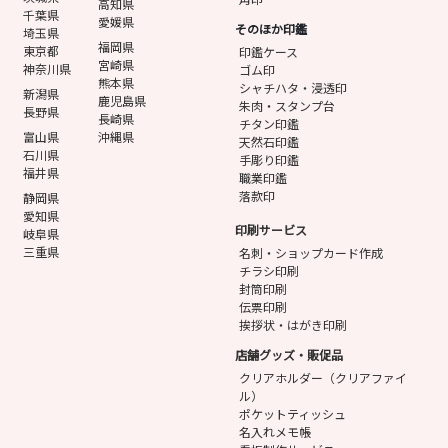
高知県
千葉県
愛媛県
そのほか印鑑
埼玉県
福岡県
東京都
印鑑ケース
宮崎県
神奈川県
ゴム印
熊本県
シャチハタ・浸透印
新潟県
鹿児島県
朱肉・スタンプ台
長野県
長崎県
チタン印鑑
富山県
沖縄県
天然石印鑑
石川県
手彫り印鑑
福井県
職業印鑑
落款印
静岡県
愛知県
印刷サービス
岐阜県
三重県
名刺・ショップカード作成
チラシ印刷
封筒印刷
伝票印刷
挨拶状・はがき印刷
店舗グッズ・販促品
クリアホルダー（クリアファイ
ル）
ポケットティッシュ
名入れメモ帳