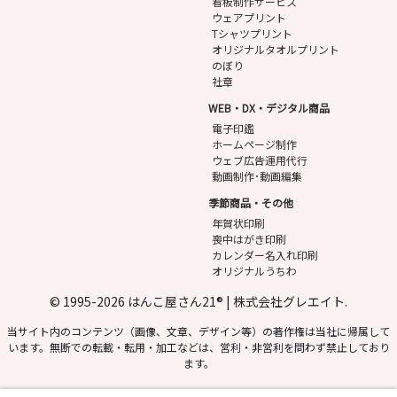
看板制作サービス
ウェアプリント
Tシャツプリント
オリジナルタオルプリント
のぼり
社章
WEB・DX・デジタル商品
電子印鑑
ホームページ制作
ウェブ広告運用代行
動画制作･動画編集
季節商品・その他
年賀状印刷
喪中はがき印刷
カレンダー名入れ印刷
オリジナルうちわ
© 1995-2026 はんこ屋さん21® | 株式会社グレエイト.
当サイト内のコンテンツ（画像、文章、デザイン等）の著作権は当社に帰属して
います。無断での転載・転用・加工などは、営利・非営利を問わず禁止しており
ます。