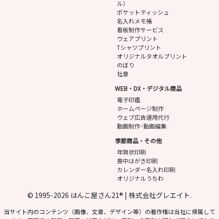
ル）
ポケットティッシュ
名入れメモ帳
看板制作サービス
ウェアプリント
Tシャツプリント
オリジナルタオルプリント
のぼり
社章
WEB・DX・デジタル商品
電子印鑑
ホームページ制作
ウェブ広告運用代行
動画制作･動画編集
季節商品・その他
年賀状印刷
喪中はがき印刷
カレンダー名入れ印刷
オリジナルうちわ
© 1995-2026 はんこ屋さん21® | 株式会社グレエイト.
当サイト内のコンテンツ（画像、文章、デザイン等）の著作権は当社に帰属して