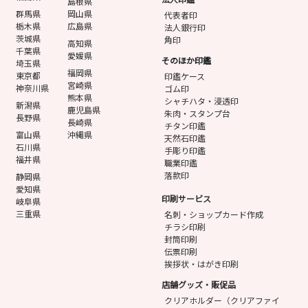
島根県
群馬県
岡山県
代表者印
栃木県
広島県
法人銀行印
茨城県
角印
高知県
千葉県
愛媛県
そのほか印鑑
埼玉県
福岡県
東京都
印鑑ケース
宮崎県
神奈川県
ゴム印
熊本県
シャチハタ・浸透印
新潟県
鹿児島県
朱肉・スタンプ台
長野県
長崎県
チタン印鑑
富山県
沖縄県
天然石印鑑
石川県
手彫り印鑑
福井県
職業印鑑
落款印
静岡県
愛知県
印刷サービス
岐阜県
三重県
名刺・ショップカード作成
チラシ印刷
封筒印刷
伝票印刷
挨拶状・はがき印刷
店舗グッズ・販促品
クリアホルダー（クリアファイ