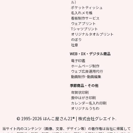
ル）
ポケットティッシュ
名入れメモ帳
看板制作サービス
ウェアプリント
Tシャツプリント
オリジナルタオルプリント
のぼり
社章
WEB・DX・デジタル商品
電子印鑑
ホームページ制作
ウェブ広告運用代行
動画制作･動画編集
季節商品・その他
年賀状印刷
喪中はがき印刷
カレンダー名入れ印刷
オリジナルうちわ
© 1995-2026 はんこ屋さん21® | 株式会社グレエイト.
当サイト内のコンテンツ（画像、文章、デザイン等）の著作権は当社に帰属して