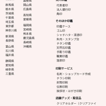
島根県
群馬県
岡山県
代表者印
栃木県
広島県
法人銀行印
茨城県
角印
高知県
千葉県
愛媛県
そのほか印鑑
埼玉県
福岡県
東京都
印鑑ケース
宮崎県
神奈川県
ゴム印
熊本県
シャチハタ・浸透印
新潟県
鹿児島県
朱肉・スタンプ台
長野県
長崎県
チタン印鑑
富山県
沖縄県
天然石印鑑
石川県
手彫り印鑑
福井県
職業印鑑
落款印
静岡県
愛知県
印刷サービス
岐阜県
三重県
名刺・ショップカード作成
チラシ印刷
封筒印刷
伝票印刷
挨拶状・はがき印刷
店舗グッズ・販促品
クリアホルダー（クリアファイ