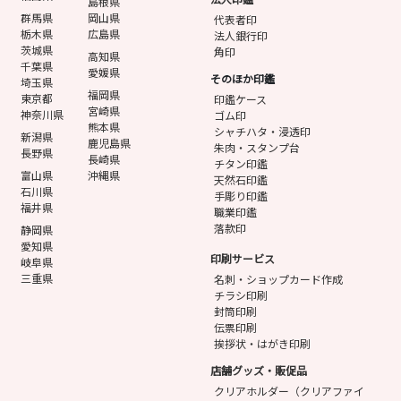
島根県
群馬県
岡山県
代表者印
栃木県
広島県
法人銀行印
茨城県
角印
高知県
千葉県
愛媛県
そのほか印鑑
埼玉県
福岡県
東京都
印鑑ケース
宮崎県
神奈川県
ゴム印
熊本県
シャチハタ・浸透印
新潟県
鹿児島県
朱肉・スタンプ台
長野県
長崎県
チタン印鑑
富山県
沖縄県
天然石印鑑
石川県
手彫り印鑑
福井県
職業印鑑
落款印
静岡県
愛知県
印刷サービス
岐阜県
三重県
名刺・ショップカード作成
チラシ印刷
封筒印刷
伝票印刷
挨拶状・はがき印刷
店舗グッズ・販促品
クリアホルダー（クリアファイ