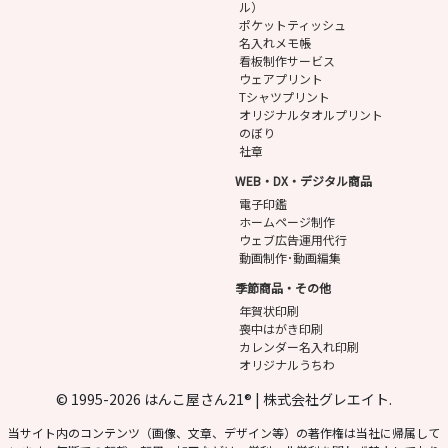
ル）
ポケットティッシュ
名入れメモ帳
看板制作サービス
ウェアプリント
Tシャツプリント
オリジナルタオルプリント
のぼり
社章
WEB・DX・デジタル商品
電子印鑑
ホームページ制作
ウェブ広告運用代行
動画制作･動画編集
季節商品・その他
年賀状印刷
喪中はがき印刷
カレンダー名入れ印刷
オリジナルうちわ
© 1995-2026 はんこ屋さん21® | 株式会社グレエイト.
当サイト内のコンテンツ（画像、文章、デザイン等）の著作権は当社に帰属して