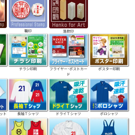
職印
落款印
チラシ印刷
フライヤー･ポストカー
ポスター印刷
ド
ット
長袖Ｔシャツ
ドライＴシャツ
ポロシャツ