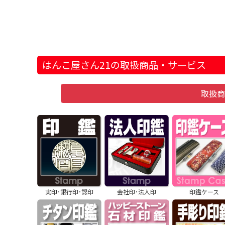
はんこ屋さん21の取扱商品・サービス
取扱
実印･銀行印･認印
会社印･法人印
印鑑ケース