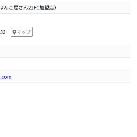
はんこ屋さん21FC加盟店）
-33
マップ
l.com