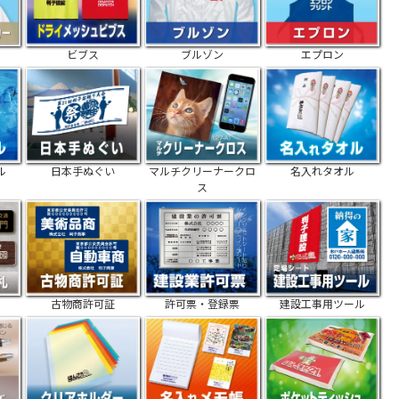
ー
ビブス
ブルゾン
エプロン
ル
日本手ぬぐい
マルチクリーナークロ
名入れタオル
ス
古物商許可証
許可票・登録票
建設工事用ツール